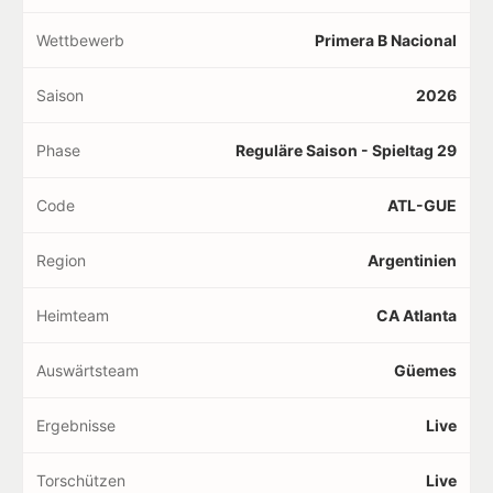
Wettbewerb
Primera B Nacional
Saison
2026
Phase
Reguläre Saison - Spieltag 29
Code
ATL-GUE
Region
Argentinien
Heimteam
CA Atlanta
Auswärtsteam
Güemes
Ergebnisse
Live
Torschützen
Live