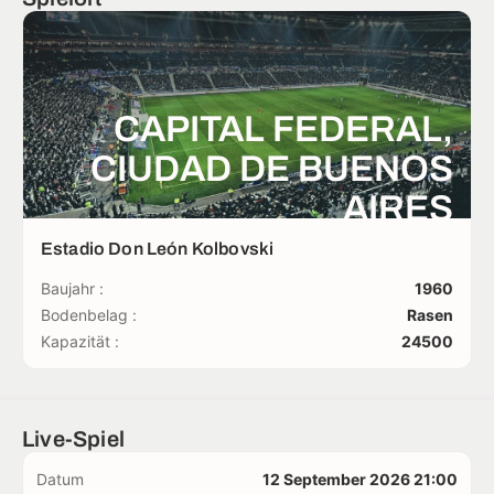
CAPITAL FEDERAL,
CIUDAD DE BUENOS
AIRES
Estadio Don León Kolbovski
Baujahr :
1960
Bodenbelag :
Rasen
Kapazität :
24500
Live-Spiel
Datum
12 September 2026 21:00