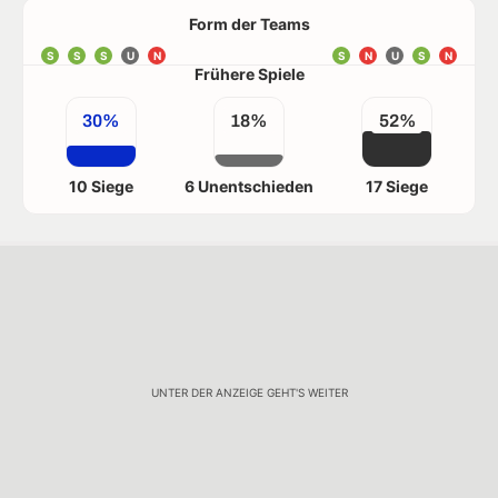
Form der Teams
S
S
S
U
N
S
N
U
S
N
Frühere Spiele
30%
18%
52%
10 Siege
6 Unentschieden
17 Siege
UNTER DER ANZEIGE GEHT'S WEITER