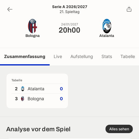
20h00
Serie A 2026/2027
21. Spieltag
24/01/2027
24/01/2027
20h00
Bologna
Atalanta
Zusammenfassung
Live
Aufstellung
Stats
Tabelle
Tabelle
2
Atalanta
0
3
Bologna
0
Analyse vor dem Spiel
Alles sehen