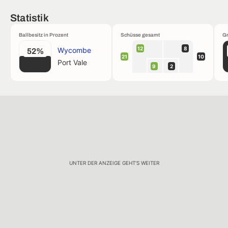
Statistik
Ballbesitz in Prozent
Schüsse gesamt
Gr
12
8
Wycombe
52%
21
10
Port Vale
9
2
UNTER DER ANZEIGE GEHT'S WEITER