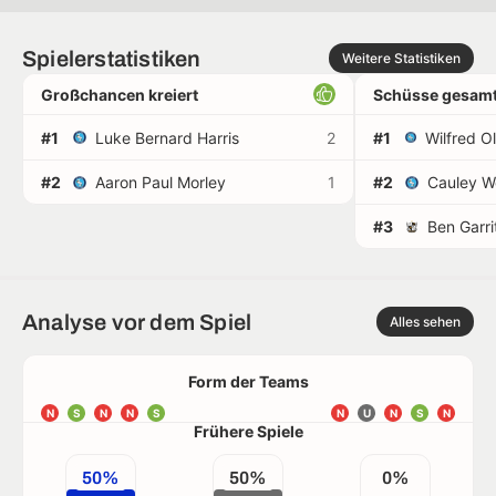
Spielerstatistiken
Weitere Statistiken
Großchancen kreiert
Schüsse gesamt
#1
Luke Bernard Harris
2
#1
#2
Aaron Paul Morley
1
#2
Cauley 
#3
Ben Garri
Analyse vor dem Spiel
Alles sehen
Form der Teams
N
S
N
N
S
N
U
N
S
N
Frühere Spiele
50%
50%
0%