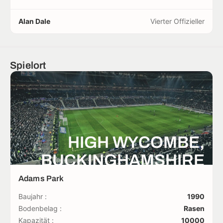
Alan Dale
Vierter Offizieller
Spielort
HIGH WYCOMBE,
BUCKINGHAMSHIRE
Adams Park
Baujahr :
1990
Bodenbelag :
Rasen
Kapazität :
10000