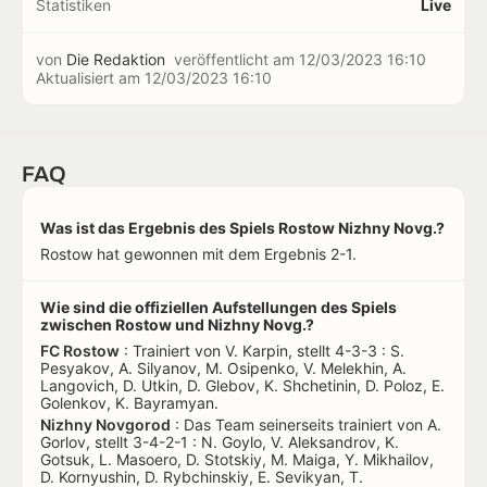
Statistiken
Live
von
Die Redaktion
veröffentlicht am
12/03/2023 16:10
Aktualisiert am
12/03/2023 16:10
FAQ
Was ist das Ergebnis des Spiels Rostow Nizhny Novg.?
Rostow hat gewonnen mit dem Ergebnis 2-1.
Wie sind die offiziellen Aufstellungen des Spiels
zwischen Rostow und Nizhny Novg.?
FC Rostow
: Trainiert von V. Karpin, stellt 4-3-3 : S.
Pesyakov, A. Silyanov, M. Osipenko, V. Melekhin, A.
Langovich, D. Utkin, D. Glebov, K. Shchetinin, D. Poloz, E.
Golenkov, K. Bayramyan.
Nizhny Novgorod
: Das Team seinerseits trainiert von A.
Gorlov, stellt 3-4-2-1 : N. Goylo, V. Aleksandrov, K.
Gotsuk, L. Masoero, D. Stotskiy, M. Maiga, Y. Mikhailov,
D. Kornyushin, D. Rybchinskiy, E. Sevikyan, T.