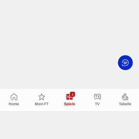
2
Home
Mein FT
Spiele
TV
Tabelle