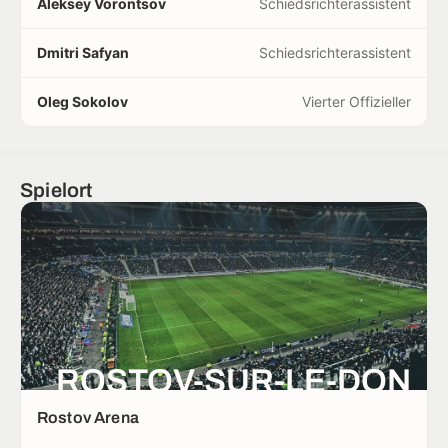
Aleksey Vorontsov
Schiedsrichterassistent
Dmitri Safyan
Schiedsrichterassistent
Oleg Sokolov
Vierter Offizieller
Spielort
ROSTOV-SUR-LE-DON
Rostov Arena