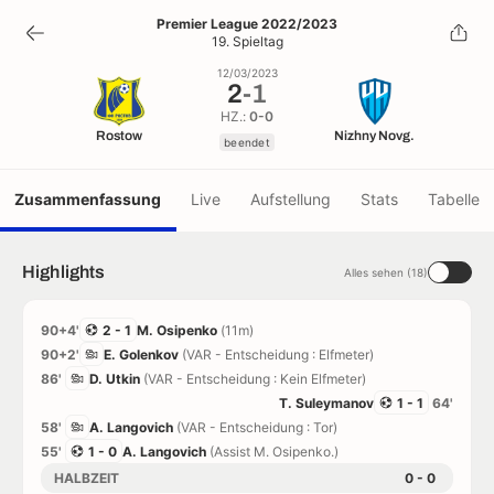
2
-
1
Premier League 2022/2023
19. Spieltag
beendet
12/03/2023
2
-
1
HZ.:
0-0
Rostow
Nizhny Novg.
beendet
Zusammenfassung
Live
Aufstellung
Stats
Tabelle
Highlights
Alles sehen (18)
90+4'
2 - 1
M. Osipenko
(11m)
90+2'
E. Golenkov
(VAR - Entscheidung : Elfmeter)
86'
D. Utkin
(VAR - Entscheidung : Kein Elfmeter)
T. Suleymanov
1 - 1
64'
58'
A. Langovich
(VAR - Entscheidung : Tor)
55'
1 - 0
A. Langovich
(Assist M. Osipenko.)
HALBZEIT
0 - 0