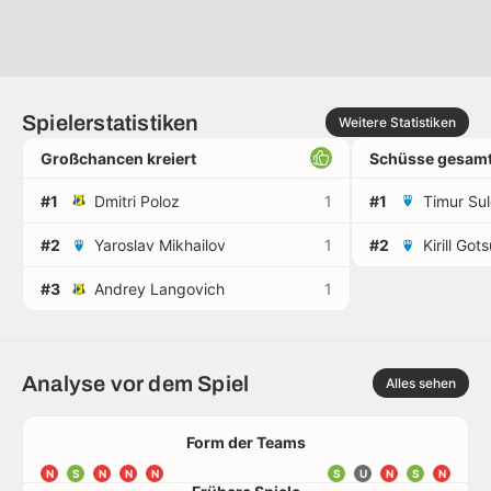
Spielerstatistiken
Weitere Statistiken
Großchancen kreiert
Schüsse gesamt
#1
Dmitri Poloz
1
#1
Timur Su
#2
Yaroslav Mikhailov
1
#2
Kirill Got
#3
Andrey Langovich
1
Analyse vor dem Spiel
Alles sehen
Form der Teams
N
S
N
N
N
S
U
N
S
N