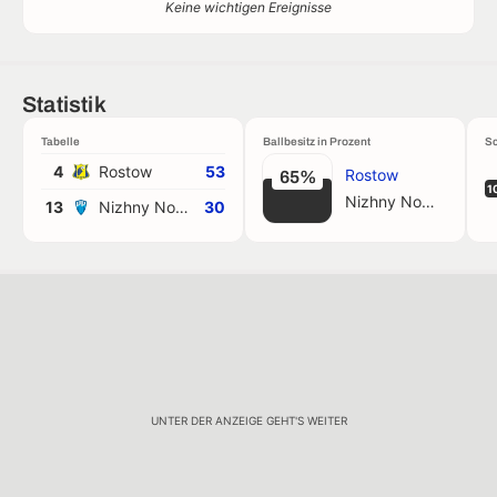
Keine wichtigen Ereignisse
Statistik
Tabelle
Ballbesitz in Prozent
Sc
4
Rostow
53
Rostow
65%
1
Nizhny Novg.
13
Nizhny Novg.
30
UNTER DER ANZEIGE GEHT'S WEITER