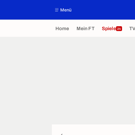
Menü
Home
Mein FT
Spiele
T
24