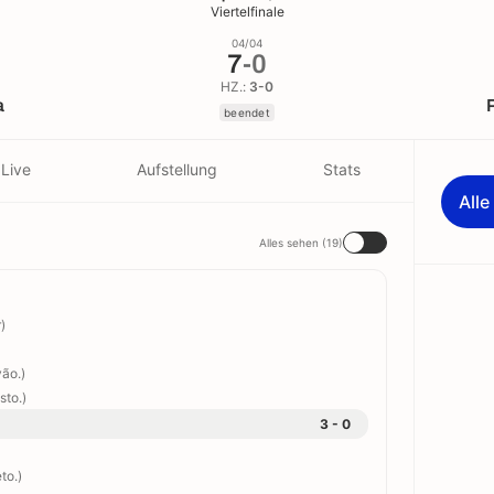
Viertelfinale
04/04
7
-
0
HZ.:
3-0
a
beendet
Live
Aufstellung
Stats
All
Alles sehen (19)
)
vão.)
sto.)
3 - 0
to.)