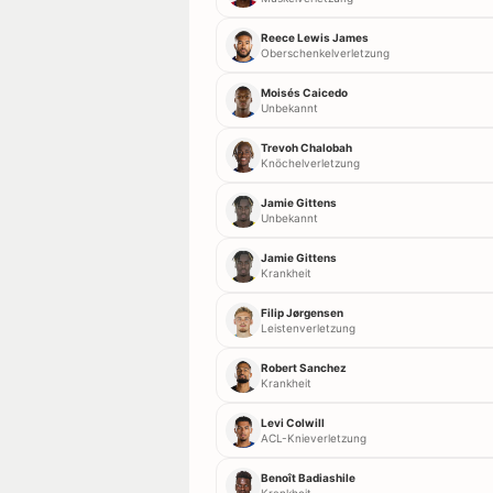
Reece Lewis James
Oberschenkelverletzung
Moisés Caicedo
Unbekannt
Trevoh Chalobah
Knöchelverletzung
Jamie Gittens
Unbekannt
Jamie Gittens
Krankheit
Filip Jørgensen
Leistenverletzung
Robert Sanchez
Krankheit
Levi Colwill
ACL-Knieverletzung
Benoît Badiashile