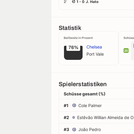
2'
1 - 0
J. Hato
Statistik
Ballbesitz in Prozent
Schüss
Chelsea
76%
20
Port Vale
Spielerstatistiken
Schüsse gesamt (%)
#1
Cole Palmer
#2
#3
João Pedro