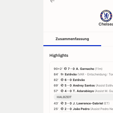
Chelse
Zusammenfassung
Highlights
90+2'
7 - 0
A. Garnacho
(11m)
84'
Estêvão
(VAR - Entscheidung : Tor
82'
6 - 0
Estêvão
69'
5 - 0
Andrey Santos
(Assist Estê
57'
4 - 0
T. Adarabioyo
(Assist M. Gu
HALBZEIT
43'
3 - 0
J. Lawrence-Gabriel
(ET)
25'
2 - 0
João Pedro
(Assist Pedro Ne