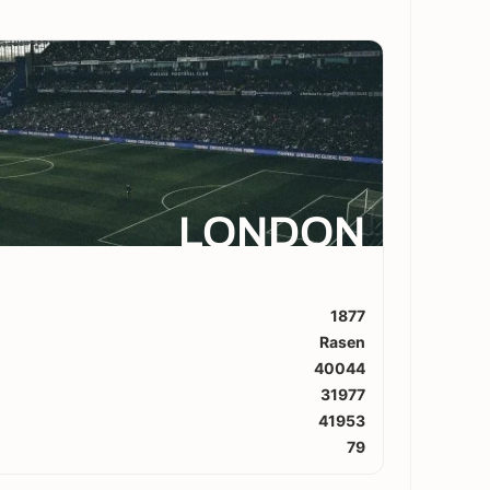
LONDON
1877
Rasen
40044
31977
41953
79