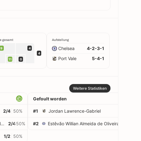
e gesamt
Aufstellung
Chelsea
4-2-3-1
9
4
4
Port Vale
5-4-1
11
0
Weitere Statistiken
Gefoult worden
2/4
50%
#1
Jordan Lawrence-Gabriel
3
Estêvão Willian Almeida de Oliveira Gonçalves
2/4
50%
#2
Estêvão Willian Almeida de Oliveira Gonçalves
2
1/2
50%