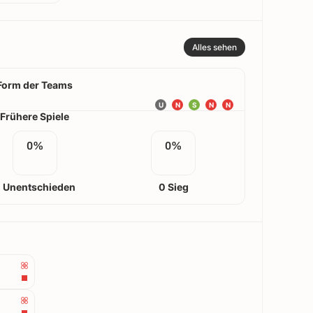
Alles sehen
Form der Teams
U
N
S
N
N
Frühere Spiele
0%
0%
 Unentschieden
0 Sieg