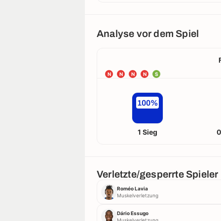
Analyse vor dem Spiel
N
N
N
N
S
100%
1 Sieg
0
Verletzte/gesperrte Spieler
Roméo Lavia
Muskelverletzung
Dário Essugo
Muskelverletzung