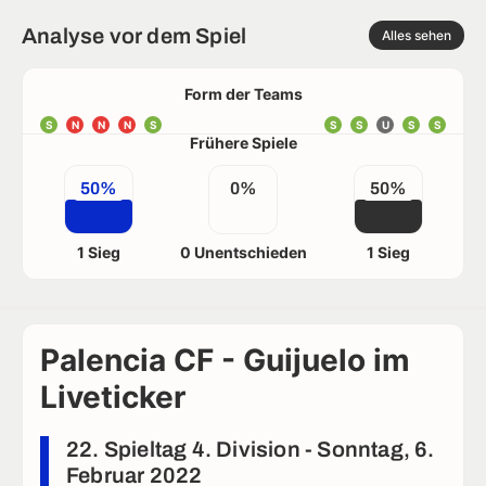
Analyse vor dem Spiel
Alles sehen
Form der Teams
S
N
N
N
S
S
S
U
S
S
Frühere Spiele
50%
0%
50%
1 Sieg
0 Unentschieden
1 Sieg
Palencia CF - Guijuelo im
Liveticker
22. Spieltag 4. Division - Sonntag, 6.
Februar 2022