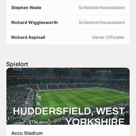
Stephen Wade
Schiedsrichterassistent
Richard Wigglesworth
Schiedsrichterassistent
Richard Aspinall
Vierter Offizieller
Spielort
HUDDERSFIELD, WEST
YORKSHIRE
Accu Stadium