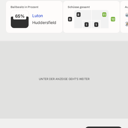
Ballbesitz in Prozent
Schüsse gesamt
Au
8
11
Luton
65%
9
12
Huddersfield
1
1
UNTER DER ANZEIGE GEHT'S WEITER