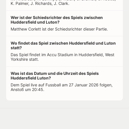
K. Palmer, J. Richards, J. Clark.
Wer ist der Schiedsrichter des Spiels zwischen
Huddersfield und Luton?
Matthew Corlett ist der Schiedsrichter dieser Partie.
Wo findet das Spiel zwischen Huddersfield und Luton
statt?
Das Spiel findet im Accu Stadium in Huddersfield, West
Yorkshire statt.
Was ist das Datum und die Uhrzeit des Spiels
Huddersfield Luton?
Dem Spiel live auf Fussball am 27 Januar 2026 folgen,
Anstoß um 20:45.