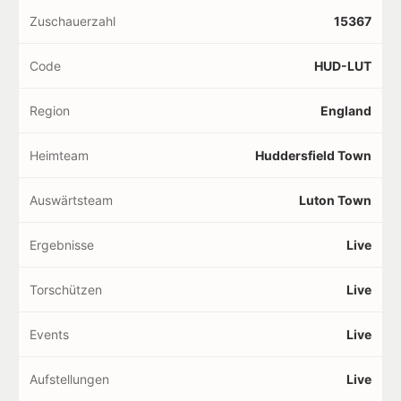
Zuschauerzahl
15367
Code
HUD-LUT
Region
England
Heimteam
Huddersfield Town
Auswärtsteam
Luton Town
Ergebnisse
Live
Torschützen
Live
Events
Live
Aufstellungen
Live