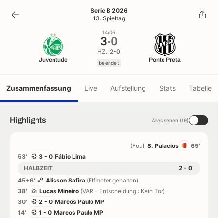
3
-
0
Serie B 2026
13. Spieltag
beendet
14/06
3
-
0
HZ.:
2-0
Juventude
Ponte Preta
beendet
Zusammenfassung
Live
Aufstellung
Stats
Tabelle
Highlights
Alles sehen (19)
(Foul)
S. Palacios
65'
53'
3 - 0
Fábio Lima
HALBZEIT
2 - 0
45+6'
Alisson Safira
(Elfmeter gehalten)
38'
Lucas Mineiro
(VAR - Entscheidung : Kein Tor)
30'
2 - 0
Marcos Paulo MP
14'
1 - 0
Marcos Paulo MP