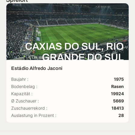
CAXIAS DO SUL, RIO
GRANDE DO SUL
Estádio Alfredo Jaconi
Baujahr :
1975
Bodenbelag :
Rasen
Kapazität :
19924
Ø Zuschauer :
5669
Zuschauerrekord :
18413
Auslastung in Prozent :
28