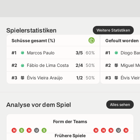
Spielerstatistiken
Weitere Statistiken
Schüsse gesamt (%)
Gefoult worden
#1
Marcos Paulo
3/5
60%
#1
Diogo Ba
#2
Fábio de Lima Costa
2/4
50%
#2
Miguel Mo
#3
Élvis Vieira Araújo
1/2
50%
#3
Élvis Viei
Analyse vor dem Spiel
Alles sehen
Form der Teams
N
S
N
U
S
N
N
N
U
N
Frühere Spiele