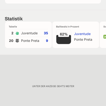
Statistik
Tabelle
Ballbesitz in Prozent
Sc
2
Juventude
35
Juventude
62%
2
Ponte Preta
20
Ponte Preta
9
UNTER DER ANZEIGE GEHT'S WEITER