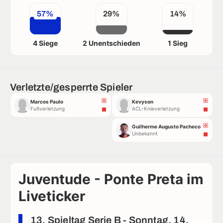
57%
29%
14%
4 Siege
2 Unentschieden
1 Sieg
Verletzte/gesperrte Spieler
Marcos Paulo
Kevyson
Fußverletzung
ACL-Knieverletzung
Guilherme Augusto Pacheco
Unbekannt
Juventude - Ponte Preta im
Liveticker
13. Spieltag Serie B - Sonntag, 14.