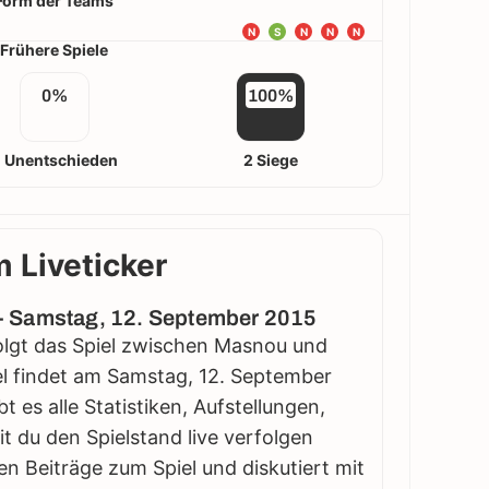
Form der Teams
N
S
N
N
N
Frühere Spiele
0%
100%
 Unentschieden
2 Siege
 Liveticker
n - Samstag, 12. September 2015
rfolgt das Spiel zwischen Masnou und
iel findet am Samstag, 12. September
t es alle Statistiken, Aufstellungen,
 du den Spielstand live verfolgen
en Beiträge zum Spiel und diskutiert mit