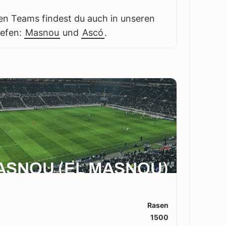
en Teams findest du auch in unseren
iefen:
Masnou
und
Ascó
.
ASNOU (EL MASNOU)
Rasen
1500