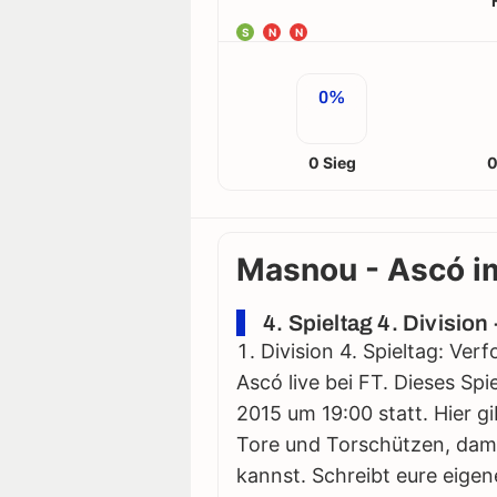
S
N
N
0%
0 Sieg
0
Masnou - Ascó im
4. Spieltag 4. Divisio
Division 4. Spieltag: Ve
Ascó live bei FT. Dieses Sp
2015 um 19:00 statt. Hier gib
Tore und Torschützen, damit
kannst. Schreibt eure eigen