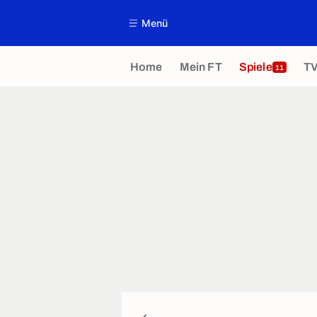
Menü
Home
Mein FT
Spiele
T
11