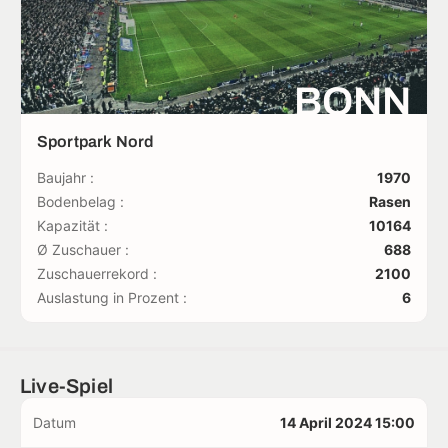
BONN
Sportpark Nord
Baujahr :
1970
Bodenbelag :
Rasen
Kapazität :
10164
Ø Zuschauer :
688
Zuschauerrekord :
2100
Auslastung in Prozent :
6
Live-Spiel
Datum
14 April 2024 15:00