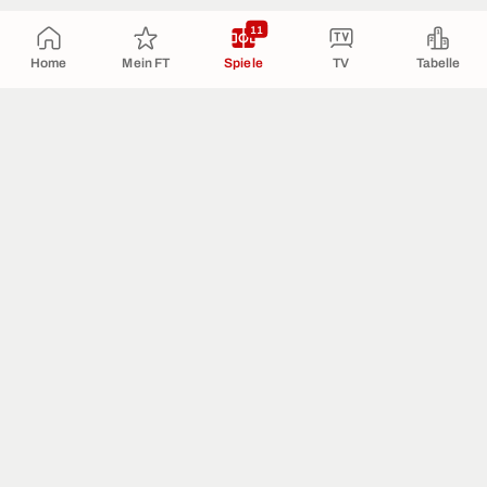
11
Home
Mein FT
Spiele
TV
Tabelle