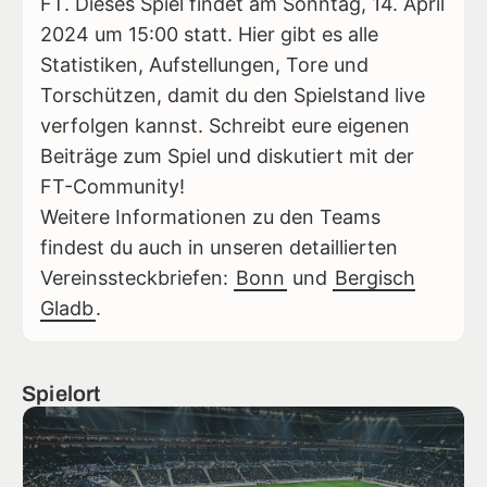
FT. Dieses Spiel findet am Sonntag, 14. April
2024 um 15:00 statt. Hier gibt es alle
Statistiken, Aufstellungen, Tore und
Torschützen, damit du den Spielstand live
verfolgen kannst. Schreibt eure eigenen
Beiträge zum Spiel und diskutiert mit der
FT-Community!
Weitere Informationen zu den Teams
findest du auch in unseren detaillierten
Vereinssteckbriefen:
Bonn
und
Bergisch
Gladb
.
Spielort