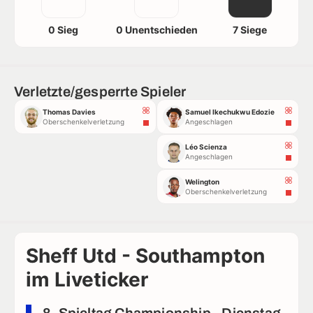
0 Sieg
0 Unentschieden
7 Siege
Verletzte/gesperrte Spieler
Thomas Davies
Samuel Ikechukwu Edozie
Oberschenkelverletzung
Angeschlagen
Léo Scienza
Angeschlagen
Welington
Oberschenkelverletzung
Sheff Utd - Southampton
im Liveticker
8. Spieltag Championship - Dienstag,