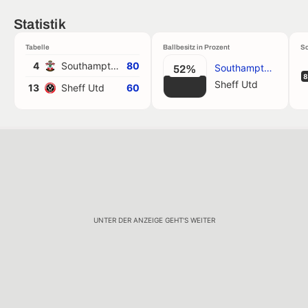
Statistik
Tabelle
Ballbesitz in Prozent
Sc
4
Southampton
80
Southampton
52%
8
Sheff Utd
13
Sheff Utd
60
UNTER DER ANZEIGE GEHT'S WEITER