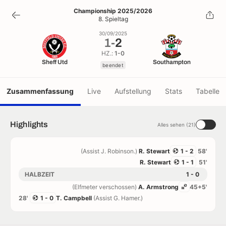
1
-
2
Championship 2025/2026
8. Spieltag
beendet
30/09/2025
1
-
2
HZ.:
1-0
Sheff Utd
Southampton
beendet
Zusammenfassung
Live
Aufstellung
Stats
Tabelle
Highlights
Alles sehen (21)
(Assist J. Robinson.)
R. Stewart
1 - 2
58'
R. Stewart
1 - 1
51'
HALBZEIT
1 - 0
(Elfmeter verschossen)
A. Armstrong
45+5'
28'
1 - 0
T. Campbell
(Assist G. Hamer.)