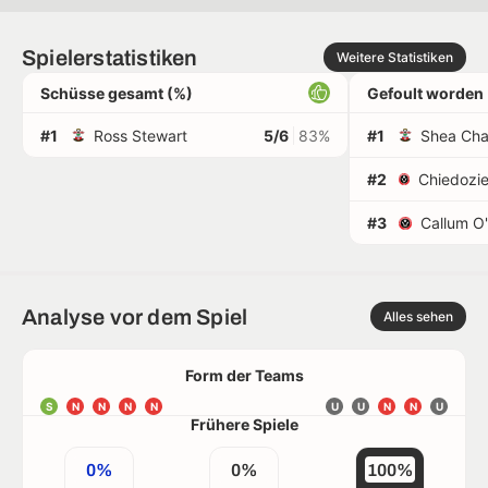
Spielerstatistiken
Weitere Statistiken
Schüsse gesamt (%)
Gefoult worden
#1
Ross Stewart
5/6
83%
#1
Shea Cha
#2
#3
Callum O
Analyse vor dem Spiel
Alles sehen
Form der Teams
S
N
N
N
N
U
U
N
N
U
Frühere Spiele
0%
0%
100%