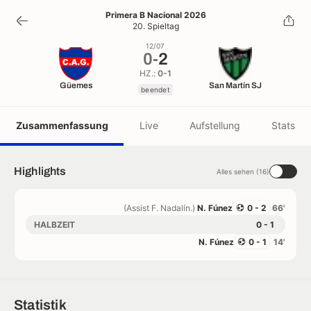
0
-
2
Primera B Nacional 2026
20. Spieltag
beendet
12/07
0
-
2
HZ.:
0-1
Güemes
San Martín SJ
beendet
Zusammenfassung
Live
Aufstellung
Stats
Highlights
Alles sehen (16)
(Assist F. Nadalín.)
N. Fúnez
0 - 2
66'
HALBZEIT
0 - 1
N. Fúnez
0 - 1
14'
Statistik