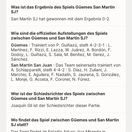
Was ist das Ergebnis des Spiels Güemes San Martín
SJ?
San Martín SJ hat gewonnen mit dem Ergebnis 0-2.
Wie sind die offiziellen Aufstellungen des Spiels
zwischen Güemes und San Martín SJ?
Güemes
: Trainiert von P. Guiñazú, stellt 4-2-3-1 : L.
Martínez, F. Rizzi, E. Lazza, W. Juárez, A. Bordón, F.
Godoy, L. Guiñazú, S. Sala, M. Benítez, M. Gerez, J.
Sánchez.
San Martín San Juan
: Das Team seinerseits trainiert von
A. Schiapparelli, stellt 4-4-2 : S. Díaz, H. Zuliani, J.
Marchio, E. Aguilera, F. Nadalín, S. Jaurena, S. González,
L. Monje, G. Acosta, F. Coronel, N. Fúnez.
Wer ist der Schiedsrichter des Spiels zwischen
Güemes und San Martín SJ?
Joaquín Gil ist der Schiedsrichter dieser Partie.
Wo findet das Spiel zwischen Güemes und San Martín
SJ statt?
Das Spiel findet im Estadio Arturo Jiya Miranda in