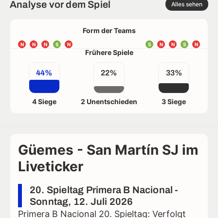
Analyse vor dem Spiel
Alles sehen
Form der Teams
N
N
N
S
N
S
N
N
S
N
Frühere Spiele
44%
22%
33%
4 Siege
2 Unentschieden
3 Siege
Güemes - San Martín SJ im
Liveticker
20. Spieltag Primera B Nacional -
Sonntag, 12. Juli 2026
Primera B Nacional 20. Spieltag: Verfolgt