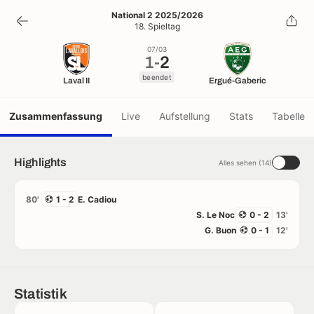
1
-
2
National 2 2025/2026
18. Spieltag
beendet
07/03
1
-
2
beendet
Laval II
Ergué-Gaberic
Zusammenfassung
Live
Aufstellung
Stats
Tabelle
Highlights
Alles sehen (14)
80'
1 - 2
E. Cadiou
S. Le Noc
0 - 2
13'
G. Buon
0 - 1
12'
Statistik