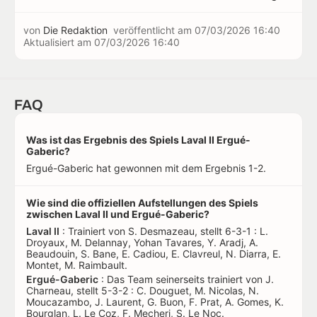
von
Die Redaktion
veröffentlicht am
07/03/2026 16:40
Aktualisiert am
07/03/2026 16:40
FAQ
Was ist das Ergebnis des Spiels Laval II Ergué-
Gaberic?
Ergué-Gaberic hat gewonnen mit dem Ergebnis 1-2.
Wie sind die offiziellen Aufstellungen des Spiels
zwischen Laval II und Ergué-Gaberic?
Laval II
: Trainiert von S. Desmazeau, stellt 6-3-1 : L.
Droyaux, M. Delannay, Yohan Tavares, Y. Aradj, A.
Beaudouin, S. Bane, E. Cadiou, E. Clavreul, N. Diarra, E.
Montet, M. Raimbault.
Ergué-Gaberic
: Das Team seinerseits trainiert von J.
Charneau, stellt 5-3-2 : C. Douguet, M. Nicolas, N.
Moucazambo, J. Laurent, G. Buon, F. Prat, A. Gomes, K.
Bourglan, L. Le Coz, F. Mecheri, S. Le Noc.