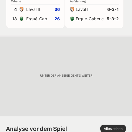
Tabelle
Aufstellung
4
Laval II
36
Laval II
6-3-1
13
Ergué-Gaberic
26
Ergué-Gaberic
5-3-2
UNTER DER ANZEIGE GEHT'S WEITER
Analyse vor dem Spiel
Alles sehen