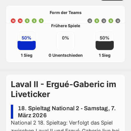
Form der Teams
N
N
S
S
S
U
S
U
S
U
Frühere Spiele
50%
0%
50%
1 Sieg
0 Unentschieden
1 Sieg
Laval II - Ergué-Gaberic im
Liveticker
18. Spieltag National 2 - Samstag, 7.
März 2026
National 2 18. Spieltag: Verfolgt das Spiel
zwischen Laval II und Ergué-Gaberic live bei