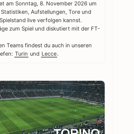
findet am Sonntag, 8. November 2026 um
e Statistiken, Aufstellungen, Tore und
pielstand live verfolgen kannst.
äge zum Spiel und diskutiert mit der FT-
en Teams findest du auch in unseren
iefen:
Turin
und
Lecce
.
TORINO