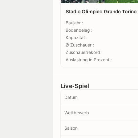
Stadio Olimpico Grande Torino
Baujahr :
Bodenbelag :
Kapazität :
Ø Zuschauer :
Zuschauerrekord :
Auslastung in Prozent :
Live-Spiel
Datum
Wettbewerb
Saison