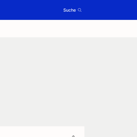
Suche