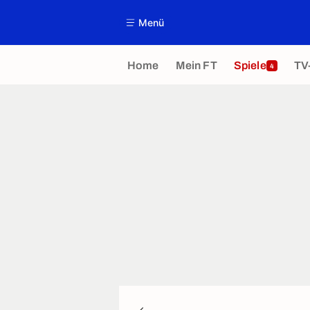
Menü
Home
Mein FT
Spiele
TV
4