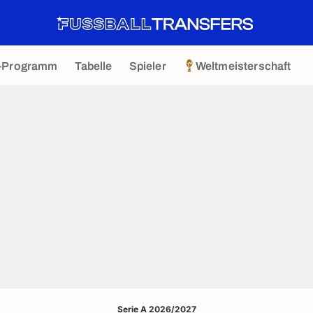
-Programm
Tabelle
Spieler
Weltmeisterschaft
Serie A 2026/2027