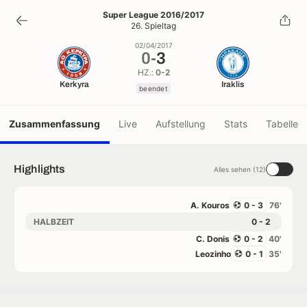
0
-
3
Super League 2016/2017
26. Spieltag
beendet
02/04/2017
0
-
3
HZ.:
0-2
Kerkyra
Iraklis
beendet
Zusammenfassung
Live
Aufstellung
Stats
Tabelle
Highlights
Alles sehen (12)
A. Kouros
0 - 3
76'
HALBZEIT
0 - 2
C. Donis
0 - 2
40'
Leozinho
0 - 1
35'