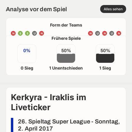
Analyse vor dem Spiel
Alles sehen
Form der Teams
N
S
S
U
N
N
U
N
U
N
Frühere Spiele
0%
50%
50%
0 Sieg
1 Unentschieden
1 Sieg
Kerkyra - Iraklis im
Liveticker
26. Spieltag Super League - Sonntag,
2. April 2017