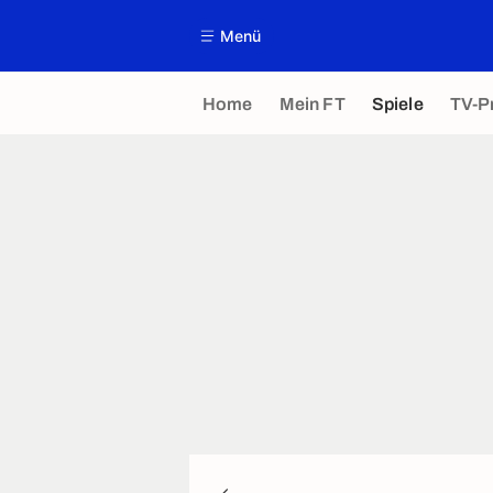
Menü
Home
Mein FT
Spiele
TV-P