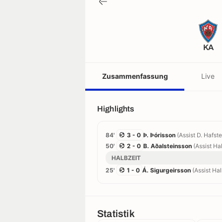
KA
Zusammenfassung
Live
Highlights
84'
3 - 0
Þ. Þórisson
(Assist D. Hafst
50'
2 - 0
B. Aðalsteinsson
(Assist Ha
HALBZEIT
25'
1 - 0
Á. Sigurgeirsson
(Assist Ha
Statistik