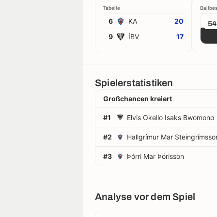
Tabelle
Ballbes
6
KA
20
5
9
ÍBV
17
Spielerstatistiken
Großchancen kreiert
#1
Elvis Okello Isaks Bwomono
#2
Hallgrímur Mar Steingrímsso
#3
Þórri Mar Þórisson
Analyse vor dem Spiel