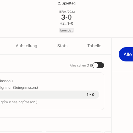
2. Spieltag
15/04/2023
3
-
0
HZ.:
1-0
beendet
Aufstellung
Stats
Tabelle
All
Alles sehen (13)
einsson.)
llgrímur Steingrímsson.)
1 - 0
llgrímur Steingrímsson.)