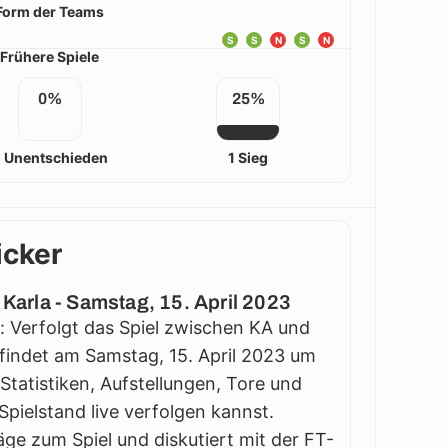
Form der Teams
S
S
N
S
N
Frühere Spiele
0%
25%
 Unentschieden
1 Sieg
icker
 Karla - Samstag, 15. April 2023
g: Verfolgt das Spiel zwischen KA und
l findet am Samstag, 15. April 2023 um
e Statistiken, Aufstellungen, Tore und
pielstand live verfolgen kannst.
äge zum Spiel und diskutiert mit der FT-