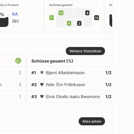
itz in Prozent
Schüsse gesamt
Großchancen krei
13
8
KA
4%
67%
17
10
ÍBV
4
2
Weitere Statistiken
Schüsse gesamt (%)
2
#1
Bjarni Aðalsteinsson
1/2
50%
n
2
#2
Felix Örn Friðriksson
1/2
50%
1
#3
Elvis Okello Isaks Bwomono
1/2
50%
Alles sehen