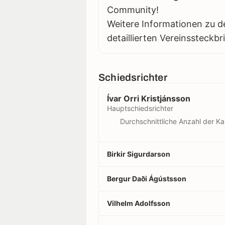
Community!
Weitere Informationen zu d
detaillierten Vereinssteckbr
Schiedsrichter
Ívar Orri Kristjánsson
Hauptschiedsrichter
Durchschnittliche Anzahl der Ka
Birkir Sigurdarson
Bergur Daði Ágústsson
Vilhelm Adolfsson