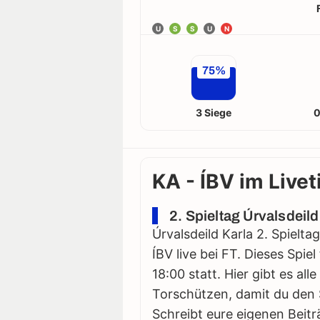
U
S
S
U
N
75%
3 Siege
0
KA - ÍBV im Livet
2. Spieltag Úrvalsdeild
Úrvalsdeild Karla 2. Spielta
ÍBV live bei FT. Dieses Spie
18:00 statt. Hier gibt es all
Torschützen, damit du den S
Schreibt eure eigenen Beitr