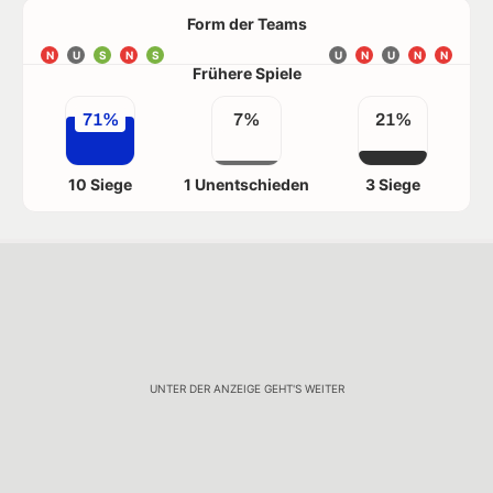
Form der Teams
N
U
S
N
S
U
N
U
N
N
Frühere Spiele
71%
7%
21%
10 Siege
1 Unentschieden
3 Siege
UNTER DER ANZEIGE GEHT'S WEITER