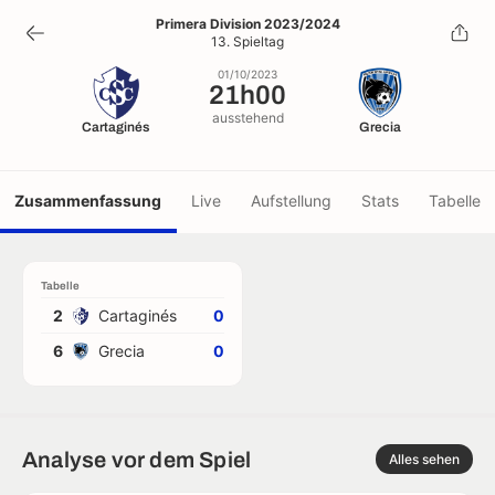
21h00
Primera Division 2023/2024
13. Spieltag
01/10/2023
01/10/2023
21h00
ausstehend
Cartaginés
Grecia
Zusammenfassung
Live
Aufstellung
Stats
Tabelle
Tabelle
2
Cartaginés
0
6
Grecia
0
Analyse vor dem Spiel
Alles sehen