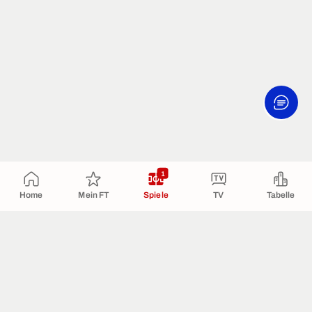
1
Home
Mein FT
Spiele
TV
Tabelle