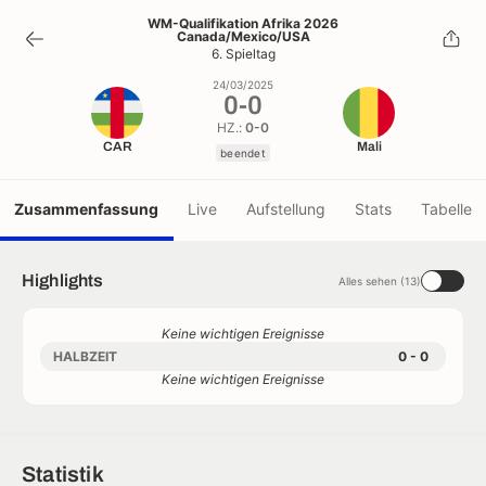
0
-
0
WM-Qualifikation Afrika 2026
Canada/Mexico/USA
beendet
6. Spieltag
24/03/2025
0
-
0
HZ.:
0-0
CAR
Mali
beendet
Zusammenfassung
Live
Aufstellung
Stats
Tabelle
Highlights
Alles sehen (13)
Keine wichtigen Ereignisse
HALBZEIT
0 - 0
Keine wichtigen Ereignisse
Statistik