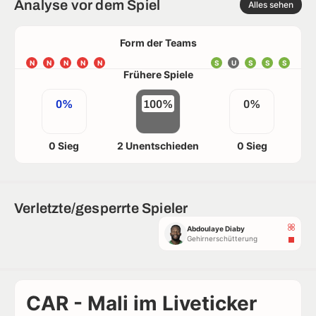
Analyse vor dem Spiel
Alles sehen
Form der Teams
N
N
N
N
N
S
U
S
S
S
Frühere Spiele
0%
100%
0%
0 Sieg
2 Unentschieden
0 Sieg
Verletzte/gesperrte Spieler
Abdoulaye Diaby
Gehirnerschütterung
CAR - Mali im Liveticker