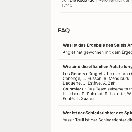
von
Die Redaktion
veröffentlicht a
17:40
FAQ
Was ist das Ergebnis des Spiels A
Anglet hat gewonnen mit dem Ergeb
Wie sind die offiziellen Aufstell
Les Genets d'Anglet
: Trainiert von 
Canonge, L. Husson, B. Mendiburu, 
Daguerre, J. Estève, A. Zahi.
Colomiers
: Das Team seinerseits tr
L. Lebon, P. Polomat, R. Loirette, W.
Konté, T. Suares.
Wer ist der Schiedsrichter des Sp
Yassir Touil ist der Schiedsrichter di