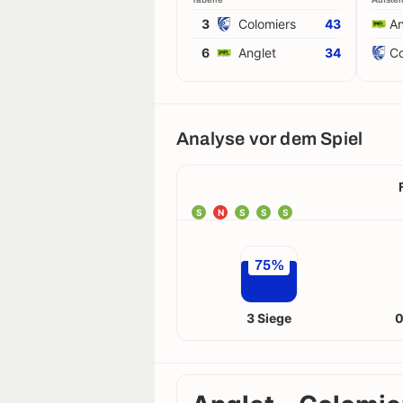
3
Colomiers
43
An
6
Anglet
34
Co
Analyse vor dem Spiel
S
N
S
S
S
75%
3 Siege
0