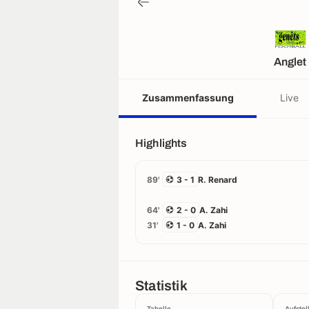
Anglet
Zusammenfassung
Live
Highlights
89'
3 - 1
R. Renard
64'
2 - 0
A. Zahi
31'
1 - 0
A. Zahi
Statistik
Tabelle
Aufstel