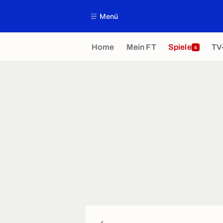
Menü
Home
Mein FT
Spiele
TV
4