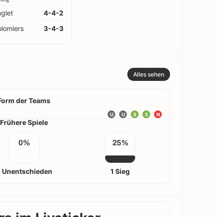
glet
4-4-2
lomiers
3-4-3
Alles sehen
Form der Teams
U
U
S
S
N
Frühere Spiele
0%
25%
 Unentschieden
1 Sieg