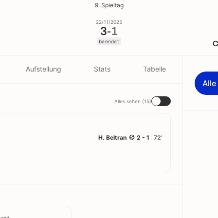
9. Spieltag
22/11/2025
3
-
1
beendet
C
Aufstellung
Stats
Tabelle
All
Alles sehen (15)
H. Beltran
2 - 1
72'
lung