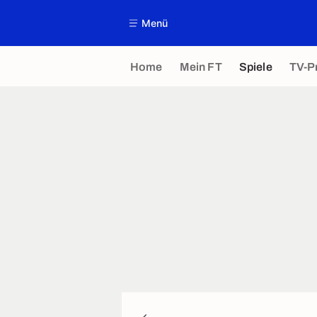
Menü
Home
Mein FT
Spiele
TV-P