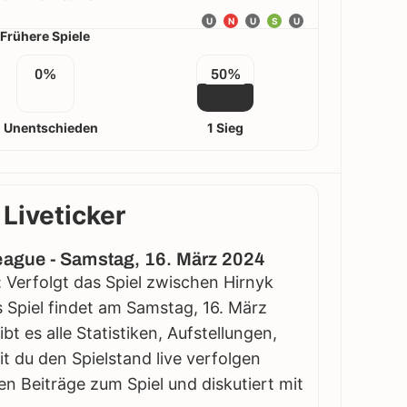
U
N
U
S
U
Frühere Spiele
0%
50%
 Unentschieden
1 Sieg
 Liveticker
League - Samstag, 16. März 2024
: Verfolgt das Spiel zwischen Hirnyk
es Spiel findet am Samstag, 16. März
bt es alle Statistiken, Aufstellungen,
 du den Spielstand live verfolgen
en Beiträge zum Spiel und diskutiert mit