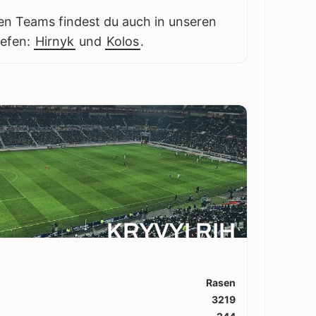
en Teams findest du auch in unseren
iefen:
Hirnyk
und
Kolos
.
KRYVYI RIH
Rasen
3219