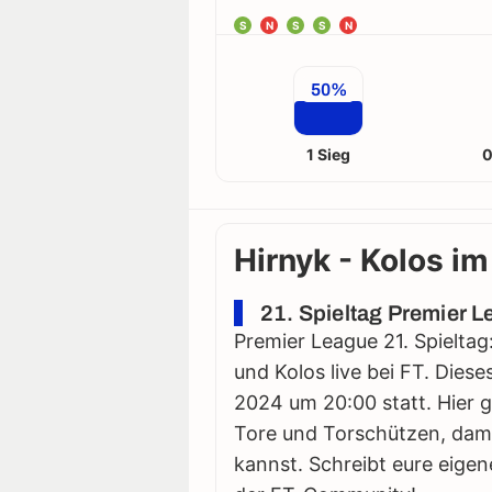
S
N
S
S
N
50%
1 Sieg
0
Hirnyk - Kolos im
21. Spieltag Premier 
Premier League 21. Spieltag
und Kolos live bei FT. Dies
2024 um 20:00 statt. Hier gi
Tore und Torschützen, damit
kannst. Schreibt eure eigen