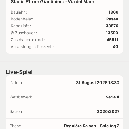
Stadio Ettore Giardiniero - Via del Mare
Baujahr :
1966
Bodenbelag :
Rasen
Kapazität :
33876
Ø Zuschauer :
13590
Zuschauerrekord :
45511
Auslastung in Prozent :
40
Live-Spiel
Datum
31 August 2026 18:30
Wettbewerb
Serie A
Saison
2026/2027
Phase
Reguläre Saison - Spieltag 2