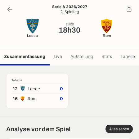
18h30
Serie A 2026/2027
2. Spieltag
31/08
31/08
18h30
Lecce
Rom
Zusammenfassung
Live
Aufstellung
Stats
Tabelle
Tabelle
12
Lecce
0
16
Rom
0
Analyse vor dem Spiel
Alles sehen