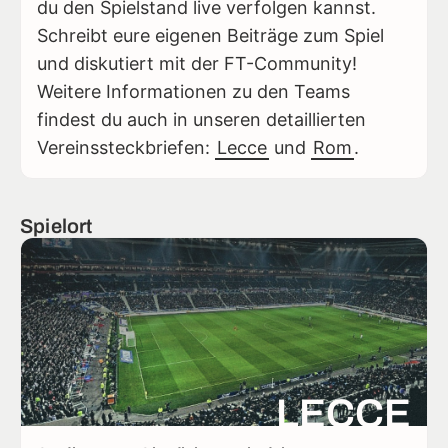
du den Spielstand live verfolgen kannst.
Schreibt eure eigenen Beiträge zum Spiel
und diskutiert mit der FT-Community!
Weitere Informationen zu den Teams
findest du auch in unseren detaillierten
Vereinssteckbriefen:
Lecce
und
Rom
.
Spielort
LECCE