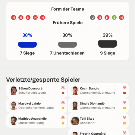
Form der Teams
N
N
N
N
N
U
N
N
S
N
Frühere Spiele
30%
30%
39%
7 Siege
7 Unentschieden
9 Siege
Verletzte/gesperrte Spieler
Sékou Doucouré
Kévin Danois
Schulterverletzung
Oberschenkelverletzung
Mayckel Lahdo
Sinaly Diomandé
Oberschenkelverletzung
Oberschenkelverletzung
Mathieu Acapandié
Telli Siwe
Muskelverletzung
Unbekannt
Fredrik Oppegård