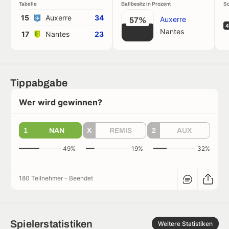
Tabelle
Ballbesitz in Prozent
Sc
15
Auxerre
34
Auxerre
57%
4
Nantes
17
Nantes
23
Tippabgabe
Wer wird gewinnen?
1
NAN
X
REMIS
2
AUX
49%
19%
32%
180 Teilnehmer
–
Beendet
Spielerstatistiken
Weitere Statistiken