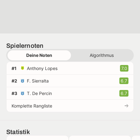
Spielernoten
Deine Noten
Algorithmus
#1
Anthony Lopes
7.0
#2
F. Sierralta
6.7
#3
T. De Percin
6.7
Komplette Rangliste
Statistik