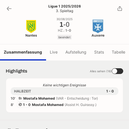
1
-
0
Ligue 1 2025/2026
3. Spieltag
beendet
30/08/2025
1
-
0
HZ.:
1-0
Nantes
Auxerre
beendet
Zusammenfassung
Live
Aufstellung
Stats
Tabelle
Highlights
Alles sehen (16)
Keine wichtigen Ereignisse
HALBZEIT
1 - 0
10'
Mostafa Mohamed
(VAR - Entscheidung : Tor)
8'
1 - 0
Mostafa Mohamed
(Assist H. Guirassy.)