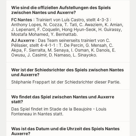
Wie sind die offiziellen Aufstellungen des Spiels
zwischen Nantes und Auxerre?
FC Nantes
: Trainiert von Luís Castro, stellt 4-3-3 :
Anthony Lopes, N. Cozza, T. Tati, C. Awaziem, K. Amian,
J. Lepenant, F. Coquelin, Hong Hyun-Seok, H. Guirassy,
Mostafa Mohamed, Y. Benhattab.
AJ Auxerre
: Das Team seinerseits trainiert von C.
Pélissier, stellt 4-4-1-1 : T. De Percin, G. Mensah, C.
Akpa, F. Sierralta, M. Senaya, I. Osman, K. Danois, E.
Owusu, J. Casimir, D. Namaso, L. Sinayoko.
Wer ist der Schiedsrichter des Spiels zwischen Nantes
und Auxerre?
Stéphanie Frappart ist der Schiedsrichter dieser Partie.
Wo findet das Spiel zwischen Nantes und Auxerre
statt?
Das Spiel findet im Stade de la Beaujoire - Louis
Fonteneau in Nantes statt.
Was ist das Datum und die Uhrzeit des Spiels Nantes
Auxerre?