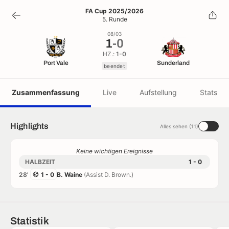
1
-
0
FA Cup 2025/2026
5. Runde
beendet
08/03
1
-
0
HZ.:
1-0
Port Vale
Sunderland
beendet
Zusammenfassung
Live
Aufstellung
Stats
Highlights
Alles sehen (11)
Keine wichtigen Ereignisse
HALBZEIT
1 - 0
28'
1 - 0
B. Waine
(Assist D. Brown.)
Statistik