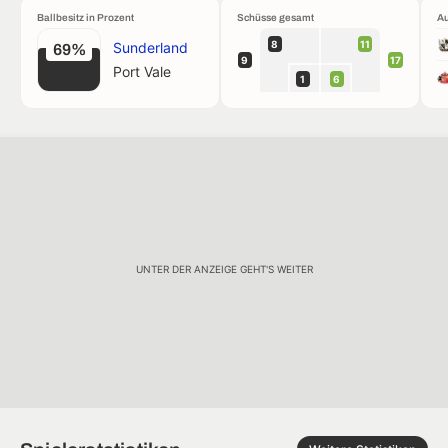
Ballbesitz in Prozent
Schüsse gesamt
Au
8
11
Sunderland
69%
9
17
Port Vale
1
6
UNTER DER ANZEIGE GEHT'S WEITER