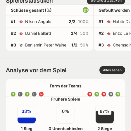
Spielerstatistiken
Weitere Statistiken
Schüsse gesamt (%)
Gefoult worden
#1
Nilson Angulo
2/2
100%
#1
Habib Dia
#2
Daniel Ballard
2/4
50%
#2
Enzo Le 
#3
Benjamin Peter Waine
1/2
50%
#3
Chemsdin
Analyse vor dem Spiel
Alles sehen
Form der Teams
S
U
S
U
N
N
S
N
U
S
Frühere Spiele
33%
0%
67%
1 Sieg
0 Unentschieden
2 Siege