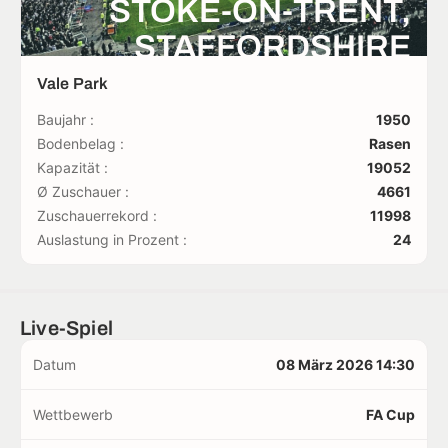
STOKE-ON-TRENT,
STAFFORDSHIRE
Vale Park
Baujahr :
1950
Bodenbelag :
Rasen
Kapazität :
19052
Ø Zuschauer :
4661
Zuschauerrekord :
11998
Auslastung in Prozent :
24
Live-Spiel
Datum
08 März 2026 14:30
Wettbewerb
FA Cup