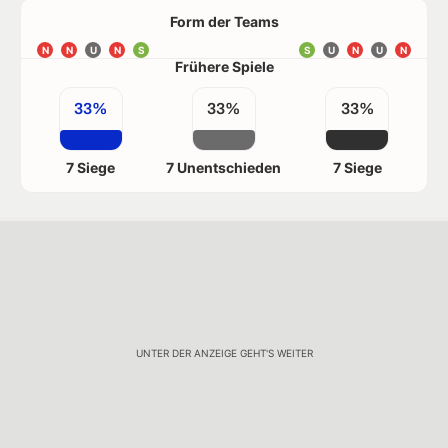
Form der Teams
N
N
U
N
S
S
U
N
U
N
Frühere Spiele
33%
33%
33%
7 Siege
7 Unentschieden
7 Siege
UNTER DER ANZEIGE GEHT'S WEITER