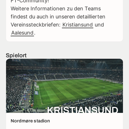
FT-Community!
Weitere Informationen zu den Teams
findest du auch in unseren detaillierten
Vereinssteckbriefen:
Kristiansund
und
Aalesund
.
Spielort
KRISTIANSUND
Nordmøre stadion