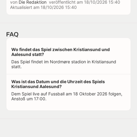
von
Die Redaktion
veröffentlicht am
18/10/2026 15:40
Aktualisiert am
18/10/2026 15:40
FAQ
Wo findet das Spiel zwischen Kristiansund und
Aalesund statt?
Das Spiel findet im Nordmøre stadion in Kristiansund
statt.
Was ist das Datum und die Uhrzeit des Spiels
Kristiansund Aalesund?
Dem Spiel live auf Fussball am 18 Oktober 2026 folgen,
Anstoß um 17:00.