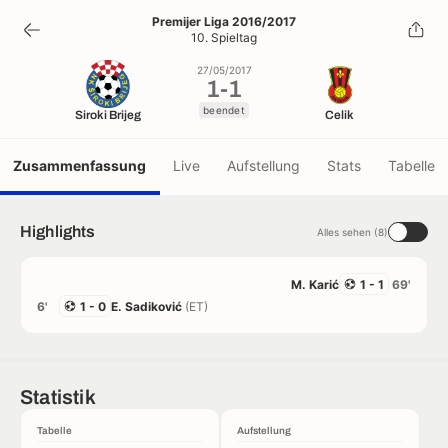
1
-
1
Premijer Liga 2016/2017
10. Spieltag
beendet
27/05/2017
1
-
1
beendet
Siroki Brijeg
Celik
Zusammenfassung
Live
Aufstellung
Stats
Tabelle
Highlights
Alles sehen (8)
M. Karić
1 - 1
69'
6'
1 - 0
E. Sadiković
(ET)
Statistik
Tabelle
Aufstellung