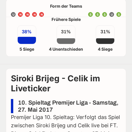
Form der Teams
U
N
N
N
N
S
S
S
U
S
Frühere Spiele
38%
31%
31%
5 Siege
4 Unentschieden
4 Siege
Siroki Brijeg - Celik im
Liveticker
10. Spieltag Premijer Liga - Samstag,
27. Mai 2017
Premijer Liga 10. Spieltag: Verfolgt das Spiel
zwischen Siroki Brijeg und Celik live bei FT.