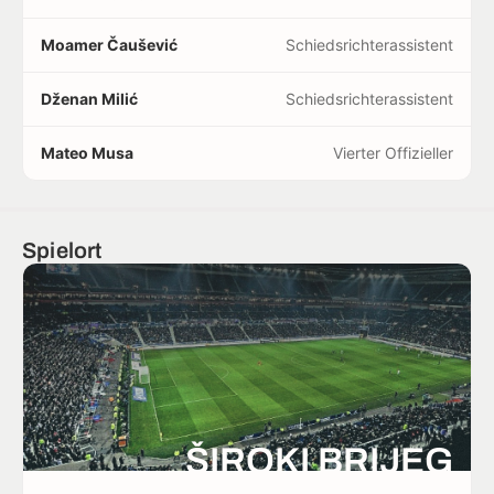
Moamer Čaušević
Schiedsrichterassistent
Dženan Milić
Schiedsrichterassistent
Mateo Musa
Vierter Offizieller
Spielort
ŠIROKI BRIJEG