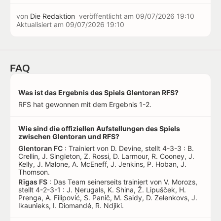
von
Die Redaktion
veröffentlicht am
09/07/2026 19:10
Aktualisiert am
09/07/2026 19:10
FAQ
Was ist das Ergebnis des Spiels Glentoran RFS?
RFS hat gewonnen mit dem Ergebnis 1-2.
Wie sind die offiziellen Aufstellungen des Spiels
zwischen Glentoran und RFS?
Glentoran FC
: Trainiert von D. Devine, stellt 4-3-3 : B.
Crellin, J. Singleton, Z. Rossi, D. Larmour, R. Cooney, J.
Kelly, J. Malone, A. McEneff, J. Jenkins, P. Hoban, J.
Thomson.
Rīgas FS
: Das Team seinerseits trainiert von V. Morozs,
stellt 4-2-3-1 : J. Ņerugals, K. Shina, Ž. Lipušček, H.
Prenga, A. Filipović, S. Panič, M. Saidy, D. Zelenkovs, J.
Ikaunieks, I. Diomandé, R. Ndjiki.