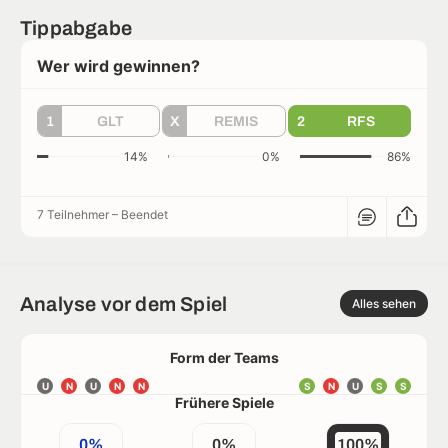
Tippabgabe
Wer wird gewinnen?
1
GLT
X
REMIS
2
RFS
14%
0%
86%
7 Teilnehmer
–
Beendet
Analyse vor dem Spiel
Alles sehen
Form der Teams
U
N
U
N
N
S
N
U
S
S
Frühere Spiele
0%
0%
100%