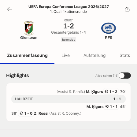
1
-
2
UEFA Europa Conference League 2026/2027
1. Qualifikationsrunde
beendet
09/07
1
-
2
Gesamtergebnis
1-4
Glentoran
RFS
beendet
Zusammenfassung
Live
Aufstellung
Stats
Highlights
Alles sehen (16)
(Assist S. Panič.)
M. Ķigurs
1 - 2
70'
HALBZEIT
1 - 1
M. Ķigurs
1 - 1
45'
38'
1 - 0
Z. Rossi
(Assist R. Cooney.)