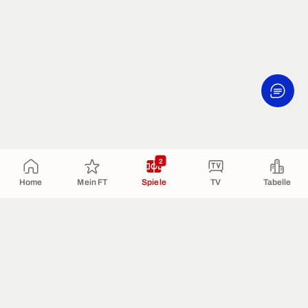
2
Home
Mein FT
Spiele
TV
Tabelle