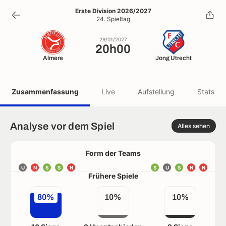
20h00
Erste Division 2026/2027
24. Spieltag
29/01/2027
29/01/2027
20h00
Almere
Jong Utrecht
Zusammenfassung
Live
Aufstellung
Stats
Analyse vor dem Spiel
Alles sehen
Form der Teams
U
N
S
S
N
S
U
S
N
N
Frühere Spiele
80%
10%
10%