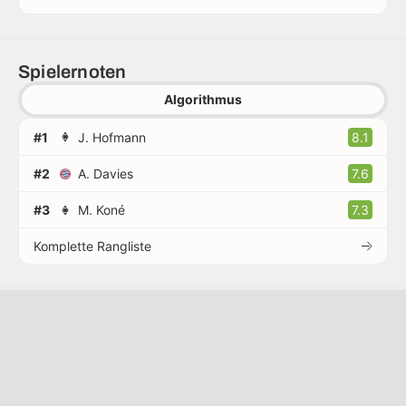
Spielernoten
Algorithmus
#1
J. Hofmann
8.1
#2
A. Davies
7.6
#3
M. Koné
7.3
Komplette Rangliste