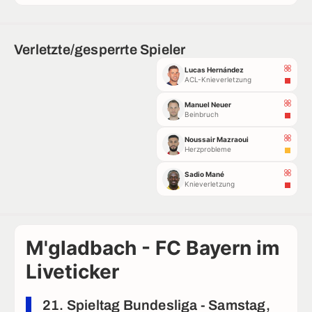
Verletzte/gesperrte Spieler
Lucas Hernández
ACL-Knieverletzung
Manuel Neuer
Beinbruch
Noussair Mazraoui
Herzprobleme
Sadio Mané
Knieverletzung
M'gladbach - FC Bayern im
Liveticker
21. Spieltag Bundesliga - Samstag,