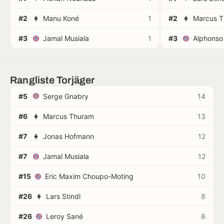
#2
Manu Koné
1
#2
Marcus 
#3
Jamal Musiala
1
#3
Alphonso
Rangliste Torjäger
#5
Serge Gnabry
14
#6
Marcus Thuram
13
#7
Jonas Hofmann
12
#7
Jamal Musiala
12
#15
Eric Maxim Choupo-Moting
10
#26
Lars Stindl
8
#26
Leroy Sané
8