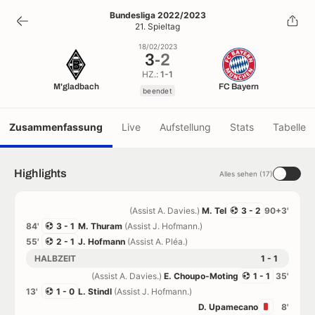
3
-
2
Bundesliga 2022/2023
21. Spieltag
beendet
18/02/2023
3
-
2
HZ.:
1-1
M'gladbach
FC Bayern
beendet
Zusammenfassung
Live
Aufstellung
Stats
Tabelle
Highlights
Alles sehen (17)
(Assist A. Davies.)
M. Tel
3 - 2
90+3'
84'
3 - 1
M. Thuram
(Assist J. Hofmann.)
55'
2 - 1
J. Hofmann
(Assist A. Pléa.)
HALBZEIT
1 - 1
(Assist A. Davies.)
E. Choupo-Moting
1 - 1
35'
13'
1 - 0
L. Stindl
(Assist J. Hofmann.)
D. Upamecano
8'