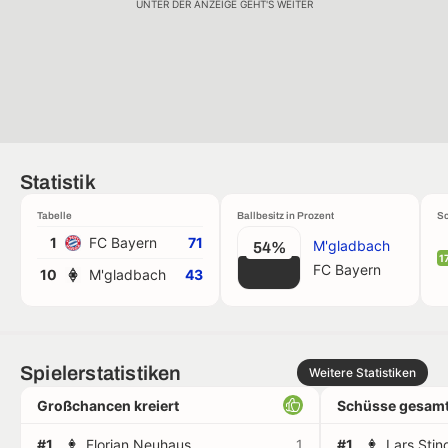
UNTER DER ANZEIGE GEHT'S WEITER
Statistik
Tabelle
Ballbesitz in Prozent
Sc
1
FC Bayern
71
M'gladbach
54%
1
FC Bayern
10
M'gladbach
43
Spielerstatistiken
Weitere Statistiken
Großchancen kreiert
Schüsse gesamt
#1
Florian Neuhaus
1
#1
Lars Stin