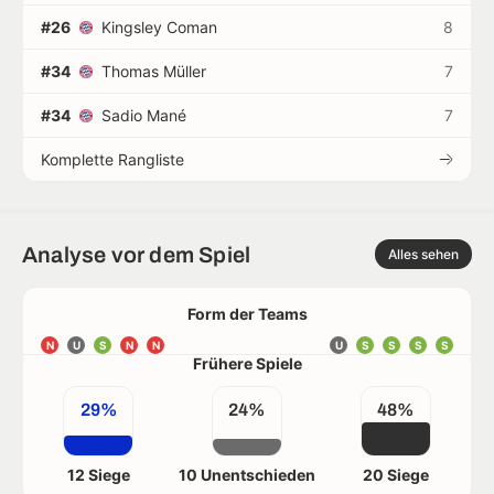
#26
Kingsley Coman
8
#34
Thomas Müller
7
#34
Sadio Mané
7
Komplette Rangliste
Analyse vor dem Spiel
Alles sehen
Form der Teams
N
U
S
N
N
U
S
S
S
S
Frühere Spiele
29%
24%
48%
12 Siege
10 Unentschieden
20 Siege