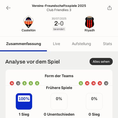
2
-
0
Vereins-Freundschaftsspiele 2025
Club Friendlies 3
beendet
30/07/2025
2
-
0
beendet
Castellón
Riyadh
Zusammenfassung
Live
Aufstellung
Stats
Analyse vor dem Spiel
Alles sehen
Form der Teams
N
U
S
S
S
S
N
N
N
U
Frühere Spiele
100%
0%
0%
1 Sieg
0 Unentschieden
0 Sieg