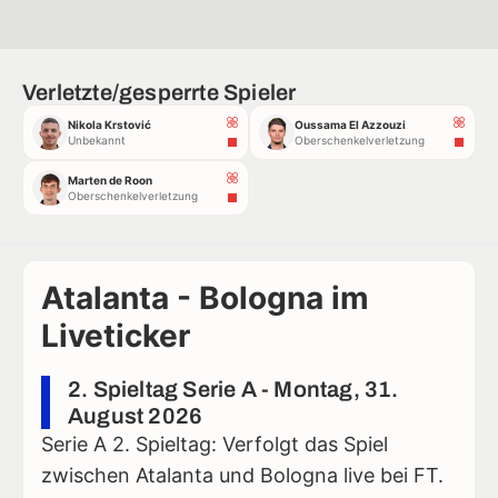
Verletzte/gesperrte Spieler
Nikola Krstović
Oussama El Azzouzi
Unbekannt
Oberschenkelverletzung
Marten de Roon
Oberschenkelverletzung
Atalanta - Bologna im
Liveticker
2. Spieltag Serie A - Montag, 31.
August 2026
Serie A 2. Spieltag: Verfolgt das Spiel
zwischen Atalanta und Bologna live bei FT.