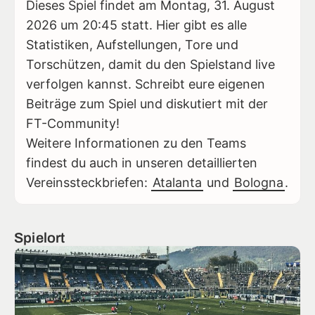
Dieses Spiel findet am Montag, 31. August
2026 um 20:45 statt. Hier gibt es alle
Statistiken, Aufstellungen, Tore und
Torschützen, damit du den Spielstand live
verfolgen kannst. Schreibt eure eigenen
Beiträge zum Spiel und diskutiert mit der
FT-Community!
Weitere Informationen zu den Teams
findest du auch in unseren detaillierten
Vereinssteckbriefen:
Atalanta
und
Bologna
.
Spielort