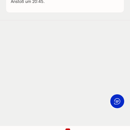
Anstoß um 20:45.