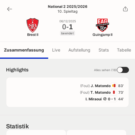
0
-
1
National 2 2025/2026
10. Spieltag
beendet
06/12/2025
0
-
1
beendet
Brest II
Guingamp II
Zusammenfassung
Live
Aufstellung
Stats
Tabelle
Highlights
Alles sehen (18)
(Foul)
J. Matondo
83'
(Foul)
T. Matondo
73'
I. Miraoui
0 - 1
44'
Statistik