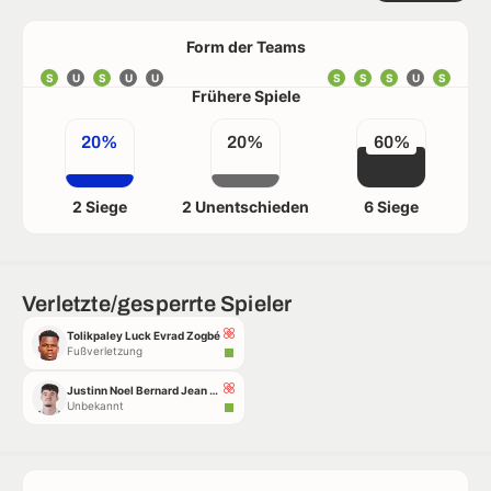
Form der Teams
S
U
S
U
U
S
S
S
U
S
Frühere Spiele
20%
20%
60%
2 Siege
2 Unentschieden
6 Siege
Verletzte/gesperrte Spieler
Tolikpaley Luck Evrad Zogbé
Fußverletzung
Justinn Noel Bernard Jean Bourgault
Unbekannt