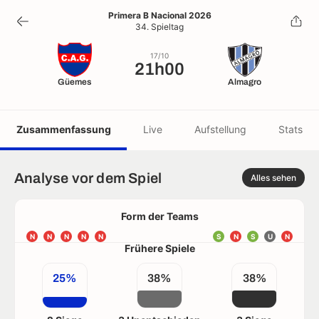
21h00
Primera B Nacional 2026
34. Spieltag
17/10
17/10
21h00
Güemes
Almagro
Zusammenfassung
Live
Aufstellung
Stats
Analyse vor dem Spiel
Alles sehen
Form der Teams
N
N
N
N
N
S
N
S
U
N
Frühere Spiele
25%
38%
38%