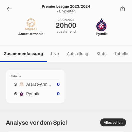
20h00
Premier League 2023/2024
21. Spieltag
23/02/2024
23/02/2024
20h00
ausstehend
Ararat-Armenia
Pyunik
Zusammenfassung
Live
Aufstellung
Stats
Tabelle
Tabelle
3
Ararat-Armenia
0
6
Pyunik
0
Analyse vor dem Spiel
Alles sehen