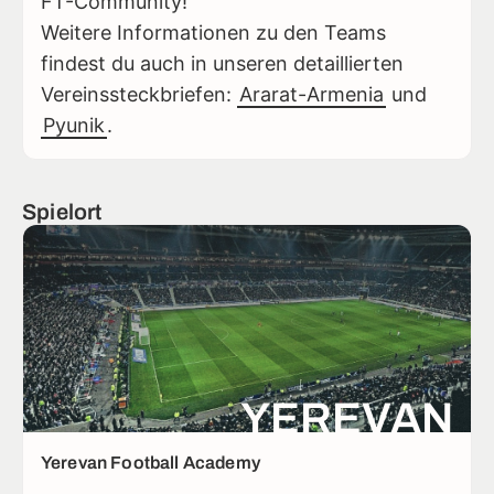
FT-Community!
Weitere Informationen zu den Teams
findest du auch in unseren detaillierten
Vereinssteckbriefen:
Ararat-Armenia
und
Pyunik
.
Spielort
YEREVAN
Yerevan Football Academy