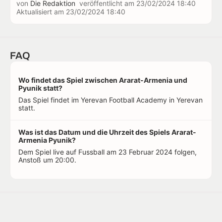
von
Die Redaktion
veröffentlicht am
23/02/2024 18:40
Aktualisiert am
23/02/2024 18:40
FAQ
Wo findet das Spiel zwischen Ararat-Armenia und
Pyunik statt?
Das Spiel findet im Yerevan Football Academy in Yerevan
statt.
Was ist das Datum und die Uhrzeit des Spiels Ararat-
Armenia Pyunik?
Dem Spiel live auf Fussball am 23 Februar 2024 folgen,
Anstoß um 20:00.