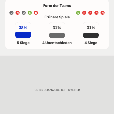
Form der Teams
U
N
U
S
N
S
N
N
N
N
Frühere Spiele
38%
31%
31%
5 Siege
4 Unentschieden
4 Siege
UNTER DER ANZEIGE GEHT'S WEITER