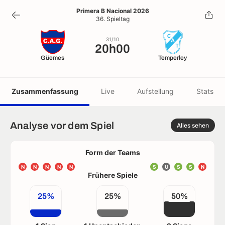
20h00
Primera B Nacional 2026
36. Spieltag
31/10
31/10
20h00
Güemes
Temperley
Zusammenfassung
Live
Aufstellung
Stats
Analyse vor dem Spiel
Alles sehen
Form der Teams
N
N
N
N
N
S
U
S
S
N
Frühere Spiele
25%
25%
50%