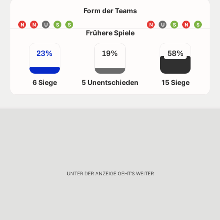
Form der Teams
N
N
U
S
S
N
U
S
N
S
Frühere Spiele
23%
19%
58%
6 Siege
5 Unentschieden
15 Siege
UNTER DER ANZEIGE GEHT'S WEITER