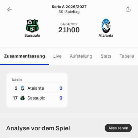
21h00
Serie A 2026/2027
30. Spieltag
04/04/2027
04/04/2027
21h00
Sassuolo
Atalanta
Zusammenfassung
Live
Aufstellung
Stats
Tabelle
Tabelle
2
Atalanta
0
17
Sassuolo
0
Analyse vor dem Spiel
Alles sehen