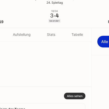
24. Spieltag
18/04
3
-
4
beendet
19
Aufstellung
Stats
Tabelle
All
Alles sehen