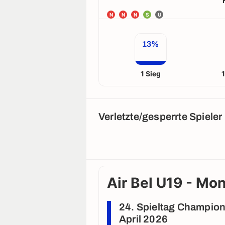
N
N
N
S
U
13%
1 Sieg
Verletzte/gesperrte Spieler
Air Bel U19 - Mo
24. Spieltag Champion
April 2026