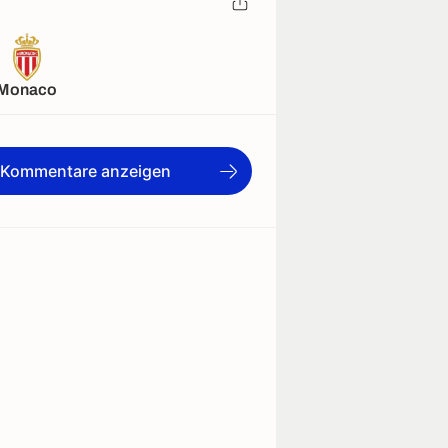
Monaco
e Kommentare anzeigen