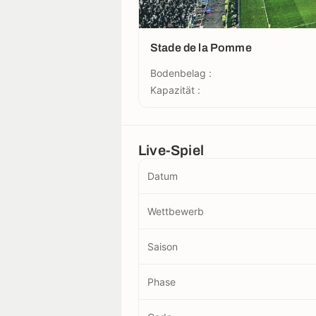
Stade de la Pomme
Bodenbelag :
Kapazität :
Live-Spiel
Datum
Wettbewerb
Saison
Phase