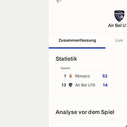
Air Bel U
Zusammenfassung
Live
Statistik
Tabelle
1
Monaco
52
13
Air Bel U19
14
Analyse vor dem Spiel