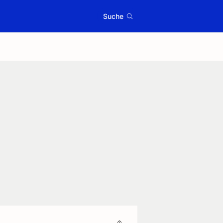
Suche