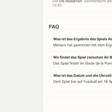
von
Die Redaktion
veröffentlicht a
13:40
FAQ
Was ist das Ergebnis des Spiels A
Monaco hat gewonnen mit dem Erge
Wo findet das Spiel zwischen Air 
Das Spiel findet im Stade de la Pomm
Was ist das Datum und die Uhrzeit
Dem Spiel live auf Fussball am 18 A