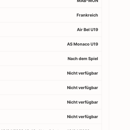
MAB-MON
Frankreich
Air Bel U19
AS Monaco U19
Nach dem Spiel
Nicht verfügbar
Nicht verfügbar
Nicht verfügbar
Nicht verfügbar