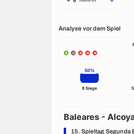
Analyse vor dem Spiel
S
U
N
N
N
50%
6 Siege
5
Baleares - Alcoya
15. Spieltag Segunda 