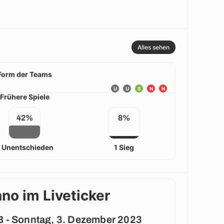
Alles sehen
Form der Teams
U
U
S
N
N
Frühere Spiele
42%
8%
 Unentschieden
1 Sieg
no im Liveticker
B - Sonntag, 3. Dezember 2023