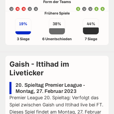
Form der Teams
U
N
N
U
U
S
U
U
S
S
Frühere Spiele
19%
38%
44%
3 Siege
6 Unentschieden
7 Siege
Gaish - Ittihad im
Liveticker
20. Spieltag Premier League -
Montag, 27. Februar 2023
Premier League 20. Spieltag: Verfolgt das
Spiel zwischen Gaish und Ittihad live bei FT.
Dieses Spiel findet am Montag, 27. Februar