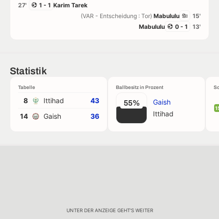
27'
1 - 1
Karim Tarek
(VAR - Entscheidung : Tor)
Mabululu
15'
Mabululu
0 - 1
13'
Statistik
Tabelle
Ballbesitz in Prozent
Sc
8
Ittihad
43
Gaish
55%
1
Ittihad
14
Gaish
36
UNTER DER ANZEIGE GEHT'S WEITER