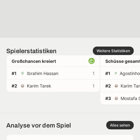
Spielerstatistiken
Weitere Statistiken
Großchancen kreiert
Schüsse gesamt
#1
Ibrahim Hassan
1
#1
#2
Karim Tarek
1
#2
Karim Ta
#3
Mostafa 
Analyse vor dem Spiel
Alles sehen