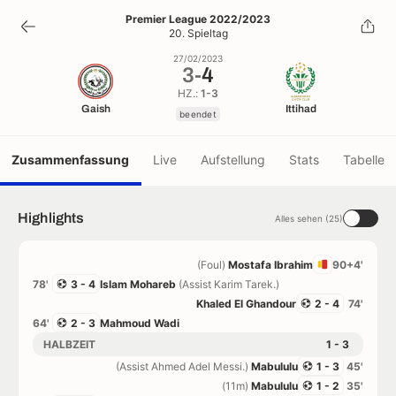
3
-
4
Premier League 2022/2023
20. Spieltag
beendet
27/02/2023
3
-
4
HZ.:
1-3
Gaish
Ittihad
beendet
Zusammenfassung
Live
Aufstellung
Stats
Tabelle
Highlights
Alles sehen (25)
(Foul)
Mostafa Ibrahim
90+4'
78'
3 - 4
Islam Mohareb
(Assist Karim Tarek.)
Khaled El Ghandour
2 - 4
74'
64'
2 - 3
Mahmoud Wadi
HALBZEIT
1 - 3
(Assist Ahmed Adel Messi.)
Mabululu
1 - 3
45'
(11m)
Mabululu
1 - 2
35'