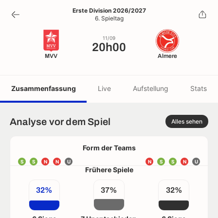
20h00
Erste Division 2026/2027
6. Spieltag
11/09
11/09
20h00
MVV
Almere
Zusammenfassung
Live
Aufstellung
Stats
Analyse vor dem Spiel
Alles sehen
Form der Teams
S
S
N
N
U
N
S
S
N
U
Frühere Spiele
32%
37%
32%