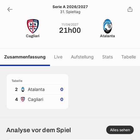
21h00
Serie A 2026/2027
31. Spieltag
11/04/2027
11/04/2027
21h00
Cagliari
Atalanta
Zusammenfassung
Live
Aufstellung
Stats
Tabelle
Tabelle
2
Atalanta
0
4
Cagliari
0
Analyse vor dem Spiel
Alles sehen