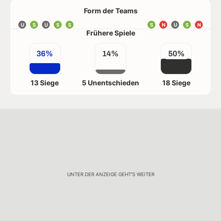
Form der Teams
U
S
U
S
S
S
N
U
S
N
Frühere Spiele
36%
14%
50%
13 Siege
5 Unentschieden
18 Siege
UNTER DER ANZEIGE GEHT'S WEITER