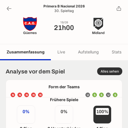
21h00
Primera B Nacional 2026
30. Spieltag
19/09
19/09
21h00
Güemes
Midland
Zusammenfassung
Live
Aufstellung
Stats
Analyse vor dem Spiel
Alles sehen
Form der Teams
N
N
N
N
N
U
S
S
U
S
Frühere Spiele
0%
0%
100%