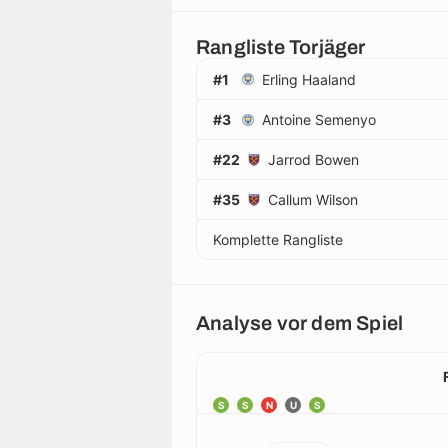
Rangliste Torjäger
#1
Erling Haaland
#3
Antoine Semenyo
#22
Jarrod Bowen
#35
Callum Wilson
Komplette Rangliste
Analyse vor dem Spiel
S
S
N
U
S