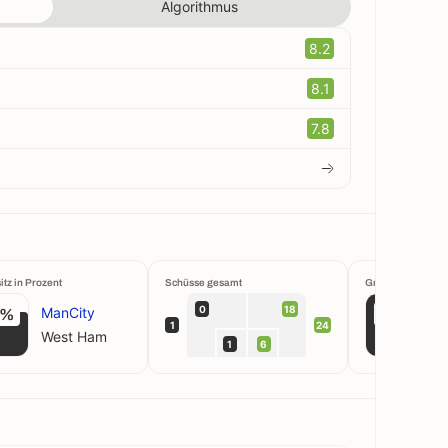
Algorithmus
8.2
8.1
7.8
itz in Prozent
Schüsse gesamt
Großchancen krei
0
18
ManCity
1%
100%
1
24
West Ham
1
6