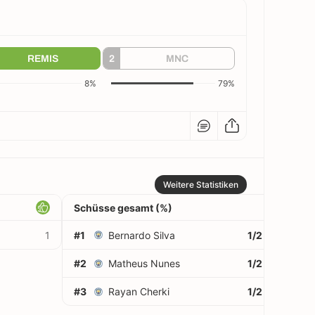
REMIS
2
MNC
8%
79%
Weitere Statistiken
Schüsse gesamt (%)
1
#1
Bernardo Silva
1/2
50%
#2
Matheus Nunes
1/2
50%
#3
Rayan Cherki
1/2
50%