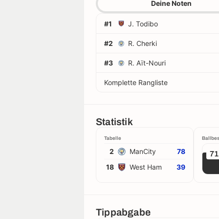
Deine Noten
#1
J. Todibo
#2
R. Cherki
#3
R. Aït-Nouri
Komplette Rangliste
Statistik
Tabelle
Ballbes
2
ManCity
78
7
18
West Ham
39
Tippabgabe