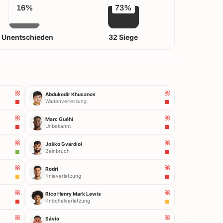
16%
73%
 Unentschieden
32 Siege
Abdukodir Khusanov
Wadenverletzung
Marc Guéhi
Unbekannt
Joško Gvardiol
Beinbruch
Rodri
Knieverletzung
Rico Henry Mark Lewis
Knöchelverletzung
Sávio