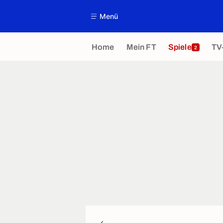
Menü
Home
Mein FT
Spiele
TV
2