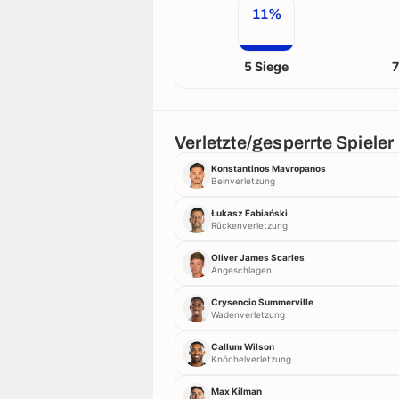
11%
5 Siege
7
Verletzte/gesperrte Spieler
Konstantinos Mavropanos
Beinverletzung
Łukasz Fabiański
Rückenverletzung
Oliver James Scarles
Angeschlagen
Crysencio Summerville
Wadenverletzung
Callum Wilson
Knöchelverletzung
Max Kilman