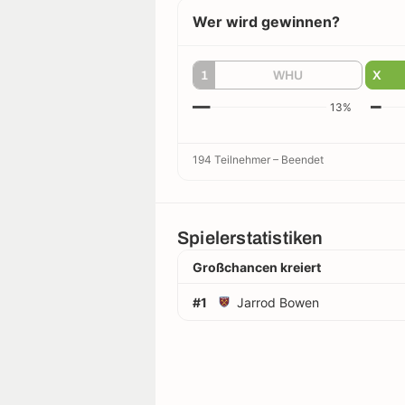
Wer wird gewinnen?
1
WHU
X
13%
194 Teilnehmer
–
Beendet
Spielerstatistiken
Großchancen kreiert
#1
Jarrod Bowen