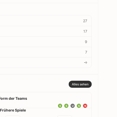
27
17
9
7
Alles sehen
Form der Teams
S
S
U
S
N
Frühere Spiele