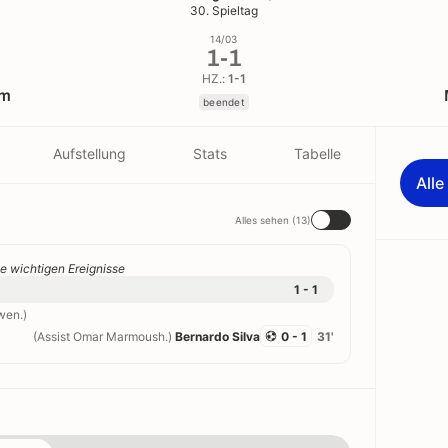
30. Spieltag
14/03
1
-
1
HZ.:
1-1
am
beendet
Aufstellung
Stats
Tabelle
All
Alles sehen (13)
e wichtigen Ereignisse
1 - 1
wen.)
(Assist Omar Marmoush.)
Bernardo Silva
0 - 1
31'