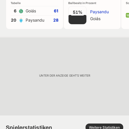
Tabelle
Ballbesitz in Prozent
Sc
6
Goiás
61
Paysandu
51%
1
Goiás
20
Paysandu
28
UNTER DER ANZEIGE GEHT'S WEITER
Spielerstatistiken
Weitere Statistiken