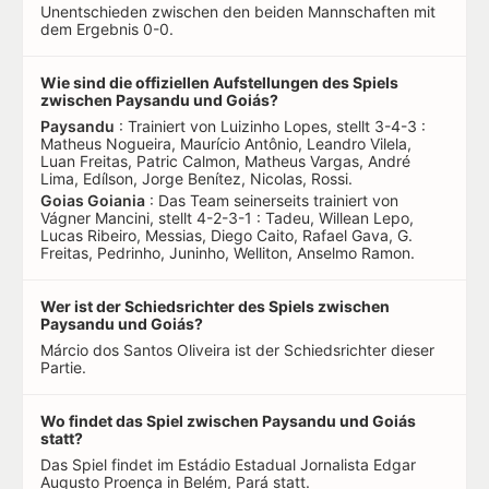
Unentschieden zwischen den beiden Mannschaften mit
dem Ergebnis 0-0.
Wie sind die offiziellen Aufstellungen des Spiels
zwischen Paysandu und Goiás?
Paysandu
: Trainiert von Luizinho Lopes, stellt 3-4-3 :
Matheus Nogueira, Maurício Antônio, Leandro Vilela,
Luan Freitas, Patric Calmon, Matheus Vargas, André
Lima, Edílson, Jorge Benítez, Nicolas, Rossi.
Goias Goiania
: Das Team seinerseits trainiert von
Vágner Mancini, stellt 4-2-3-1 : Tadeu, Willean Lepo,
Lucas Ribeiro, Messias, Diego Caito, Rafael Gava, G.
Freitas, Pedrinho, Juninho, Welliton, Anselmo Ramon.
Wer ist der Schiedsrichter des Spiels zwischen
Paysandu und Goiás?
Márcio dos Santos Oliveira ist der Schiedsrichter dieser
Partie.
Wo findet das Spiel zwischen Paysandu und Goiás
statt?
Das Spiel findet im Estádio Estadual Jornalista Edgar
Augusto Proença in Belém, Pará statt.