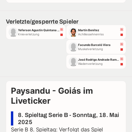
Verletzte/gesperrte Spieler
Yeferson Agustín Quintana Alonso
Martín Benítez
Knieverletzung
Achillessehnenriss
Facundo Barceló Viera
Muskelverletzung
José Rodrigo Andrade Ramos
Wadenverletzung
Paysandu - Goiás im
Liveticker
8. Spieltag Serie B - Sonntag, 18. Mai
2025
Serie B 8. Spieltag: Verfolgt das Spiel