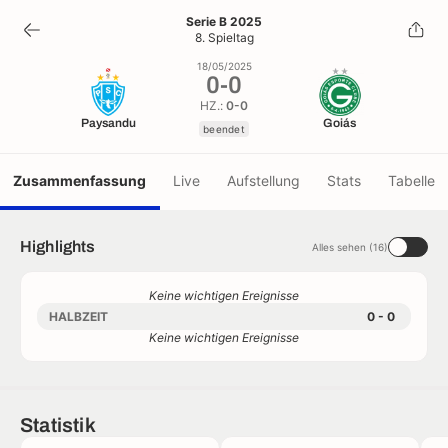
0
-
0
Serie B 2025
8. Spieltag
beendet
18/05/2025
0
-
0
HZ.:
0-0
Paysandu
Goiás
beendet
Zusammenfassung
Live
Aufstellung
Stats
Tabelle
Highlights
Alles sehen (16)
Keine wichtigen Ereignisse
HALBZEIT
0 - 0
Keine wichtigen Ereignisse
Statistik