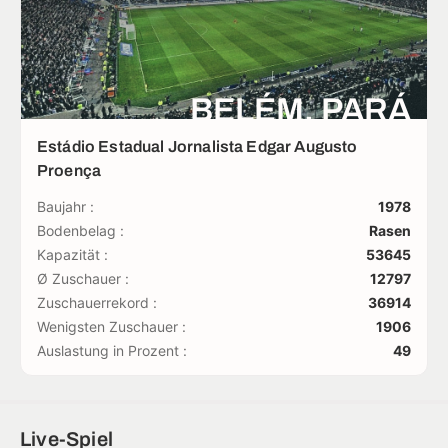
BELÉM, PARÁ
Estádio Estadual Jornalista Edgar Augusto
Proença
Baujahr :
1978
Bodenbelag :
Rasen
Kapazität :
53645
Ø Zuschauer :
12797
Zuschauerrekord :
36914
Wenigsten Zuschauer :
1906
Auslastung in Prozent :
49
Live-Spiel