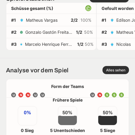
Schüsse gesamt (%)
Gefoult worden
#1
Matheus Vargas
2/2
100%
#1
Edílson J
#2
Gonzalo Gastón Freitas Silva
1/2
50%
#2
Matheus 
#3
Marcelo Henrique Ferreira Júnior
1/2
50%
#3
Nicolas
Analyse vor dem Spiel
Alles sehen
Form der Teams
U
N
N
U
U
U
N
S
S
S
Frühere Spiele
0%
50%
50%
0 Sieg
5 Unentschieden
5 Siege