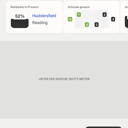
Ballbesitz in Prozent
Schüsse gesamt
Gr
7
2
Huddersfield
52%
13
4
Reading
6
2
UNTER DER ANZEIGE GEHT'S WEITER