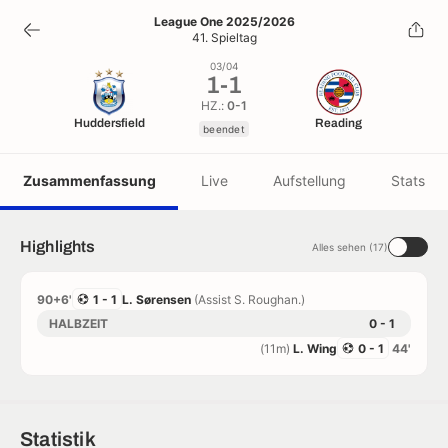
1
-
1
League One 2025/2026
41. Spieltag
beendet
03/04
1
-
1
HZ.:
0-1
Huddersfield
Reading
beendet
Zusammenfassung
Live
Aufstellung
Stats
Highlights
Alles sehen (17)
90+6'
1 - 1
L. Sørensen
(Assist S. Roughan.)
HALBZEIT
0 - 1
(11m)
L. Wing
0 - 1
44'
Statistik