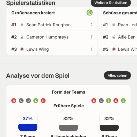
Spielerstatistiken
Weitere Statistiken
Großchancen kreiert
Schüsse gesamt
#1
Seán Patrick Roughan
2
#1
Ryan Led
#2
Cameron Humphreys
1
#2
Alfie Ben
#3
Lewis Wing
1
#3
Lewis Wi
Analyse vor dem Spiel
Alles sehen
Form der Teams
N
U
U
S
N
N
U
S
N
S
Frühere Spiele
37%
32%
32%
7 Siege
6 Unentschieden
6 Siege