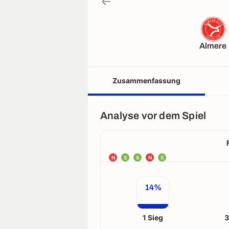
Almere
Zusammenfassung
Analyse vor dem Spiel
N
S
S
N
S
14%
1 Sieg
3