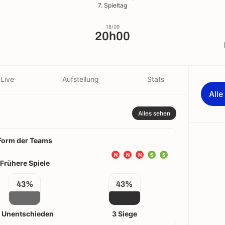
7. Spieltag
18/09
20h00
Live
Aufstellung
Stats
All
Alles sehen
Form der Teams
N
N
N
S
S
Frühere Spiele
43%
43%
 Unentschieden
3 Siege