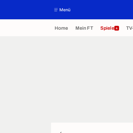
Menü
Home
Mein FT
Spiele
TV
4