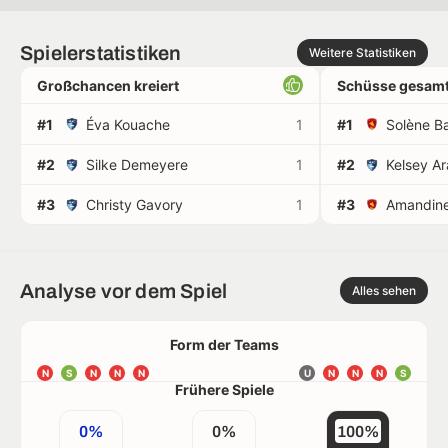
Spielerstatistiken
Weitere Statistiken
Großchancen kreiert
Schüsse gesamt
#1
Éva Kouache
1
#1
Solène B
#2
Silke Demeyere
1
#2
Kelsey Ar
#3
Christy Gavory
1
#3
Analyse vor dem Spiel
Alles sehen
Form der Teams
N
S
N
N
N
U
N
N
N
S
Frühere Spiele
0%
0%
100%