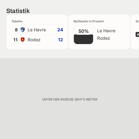
Statistik
Tabelle
Ballbesitz in Prozent
Sc
8
Le Havre
24
Le Havre
50%
9
Rodez
11
Rodez
12
UNTER DER ANZEIGE GEHT'S WEITER