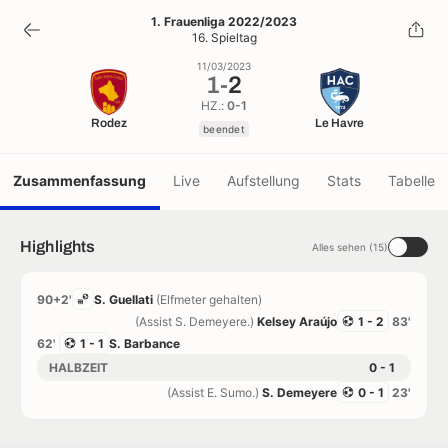
1
-
2
1. Frauenliga 2022/2023
16. Spieltag
beendet
11/03/2023
1
-
2
HZ.:
0-1
Rodez
Le Havre
beendet
Zusammenfassung
Live
Aufstellung
Stats
Tabelle
Highlights
Alles sehen (15)
90+2'
S. Guellati
(Elfmeter gehalten)
(Assist S. Demeyere.)
Kelsey Araújo
1 - 2
83'
62'
1 - 1
S. Barbance
HALBZEIT
0 - 1
(Assist E. Sumo.)
S. Demeyere
0 - 1
23'