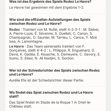
Was ist das Ergebnis des Spiels Rodez Le Havre?
Le Havre hat gewonnen mit dem Ergebnis 1-2.
Wie sind die offiziellen Aufstellungen des Spiels
zwischen Rodez und Le Havre?
Rodez
: Trainiert von M. Rufié, stellt 4-2-3-1 : M. Sieber,
A. Pierre-Louis, É. Sévenne, S. Guellati, C. Canon, S.
Champagnac, O. Saunier, M. Tarrieu, L. Cance, Y. Mzé
Issa, A. Lamontagne.
Le Havre
: Das Team seinerseits trainiert von F.
Gonçalves, stellt 4-4-2 : L. Philippe, R. Enguehard, D.
Davis, K. Gadéa, É. Kouache, S. Demeyere, C. Gavory, E.
Sumo, S. Elisor, N. Ali Nadjim, S. Gordon.
Wer ist der Schiedsrichter des Spiels zwischen Rodez
und Le Havre?
Aurélie Efe ist der Schiedsrichter dieser Partie.
Wo findet das Spiel zwischen Rodez und Le Havre
statt?
Das Spiel findet im Stade de la Roque 1 in Onet-le-
Château statt.