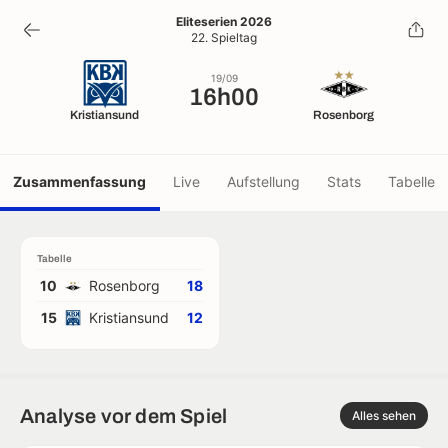
16h00
Eliteserien 2026
22. Spieltag
19/09
19/09
16h00
Kristiansund
Rosenborg
Zusammenfassung
Live
Aufstellung
Stats
Tabelle
Tabelle
10
Rosenborg
18
15
Kristiansund
12
Analyse vor dem Spiel
Alles sehen