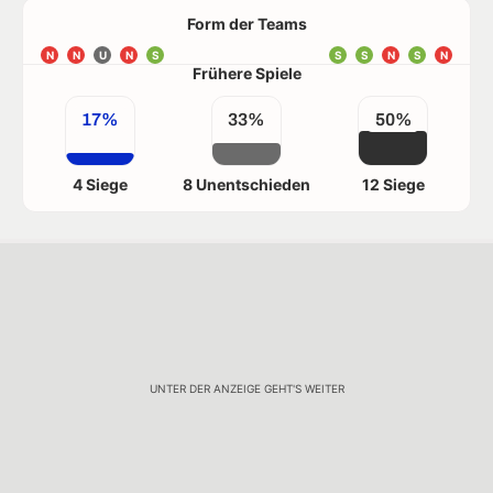
Form der Teams
N
N
U
N
S
S
S
N
S
N
Frühere Spiele
17%
33%
50%
4 Siege
8 Unentschieden
12 Siege
UNTER DER ANZEIGE GEHT'S WEITER