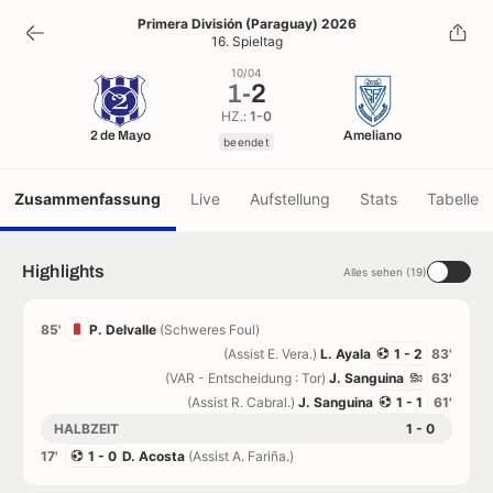
1
-
2
Primera División (Paraguay) 2026
16. Spieltag
beendet
10/04
1
-
2
HZ.:
1-0
2 de Mayo
Ameliano
beendet
Zusammenfassung
Live
Aufstellung
Stats
Tabelle
Highlights
Alles sehen (19)
85'
P. Delvalle
(Schweres Foul)
(Assist E. Vera.)
L. Ayala
1 - 2
83'
(VAR - Entscheidung : Tor)
J. Sanguina
63'
(Assist R. Cabral.)
J. Sanguina
1 - 1
61'
HALBZEIT
1 - 0
17'
1 - 0
D. Acosta
(Assist A. Fariña.)