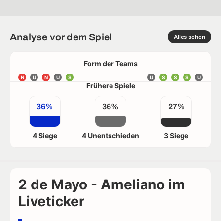
Analyse vor dem Spiel
Alles sehen
Form der Teams
N
U
N
U
S
U
S
S
S
U
Frühere Spiele
36%
36%
27%
4 Siege
4 Unentschieden
3 Siege
2 de Mayo - Ameliano im
Liveticker