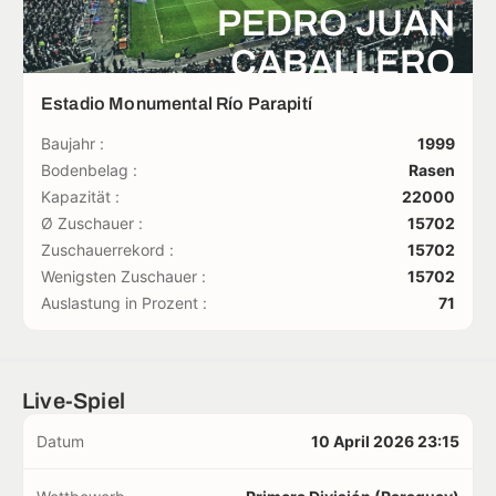
PEDRO JUAN
CABALLERO
Estadio Monumental Río Parapití
Baujahr :
1999
Bodenbelag :
Rasen
Kapazität :
22000
Ø Zuschauer :
15702
Zuschauerrekord :
15702
Wenigsten Zuschauer :
15702
Auslastung in Prozent :
71
Live-Spiel
Datum
10 April 2026 23:15