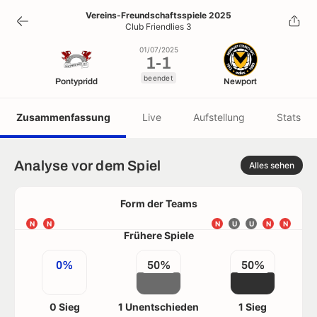
1
-
1
Vereins-Freundschaftsspiele 2025
Club Friendlies 3
beendet
01/07/2025
1
-
1
beendet
Pontypridd
Newport
Zusammenfassung
Live
Aufstellung
Stats
Analyse vor dem Spiel
Alles sehen
Form der Teams
N
N
N
U
U
N
N
Frühere Spiele
0%
50%
50%
0 Sieg
1 Unentschieden
1 Sieg