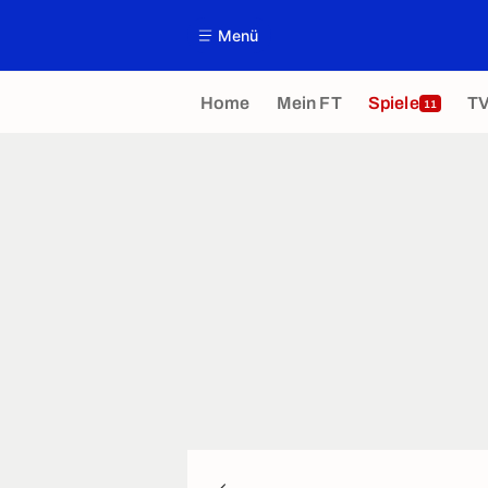
Menü
Home
Mein FT
Spiele
T
11