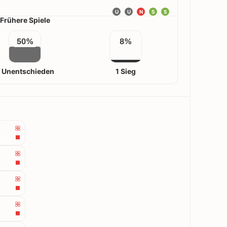
U
U
N
S
S
Frühere Spiele
50%
8%
 Unentschieden
1 Sieg