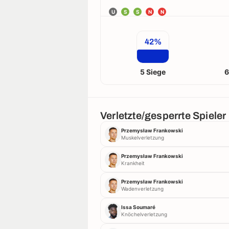
U
S
S
N
N
42%
5 Siege
6
Verletzte/gesperrte Spieler
Przemysław Frankowski
Muskelverletzung
Przemysław Frankowski
Krankheit
Przemysław Frankowski
Wadenverletzung
Issa Soumaré
Knöchelverletzung